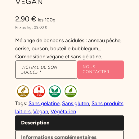
VEGAN
2,90
€
les 100g
Prix au kg :
29,00
€
Mélange de bonbons acidulés : anneau pêche,
cerise, ourson, bouteille bubblegum…
Composition végane et sans gélatine.
NOUS
VICTIME DE SON
CONTACTER
SUCCÈS !
Tags:
Sans gélatine
, 
Sans gluten
, 
Sans produits
laitiers
, 
Vegan
, 
Végétarien
Description
Informations complémentaires