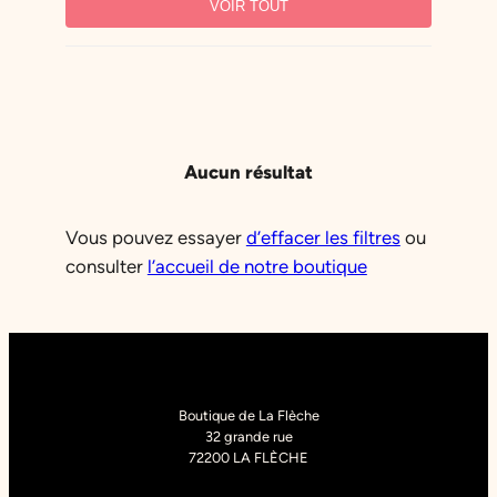
VOIR TOUT
Halal
Sans gluten
Sans produits laitiers
Sans sucre
Vegan
Végétarien
PARFUM
Aucun résultat
COULEUR
TYPE DE BONBON
Vous pouvez essayer
d’effacer les filtres
ou
consulter
l’accueil de notre boutique
Boutique de La Flèche
32 grande rue
72200 LA FLÈCHE