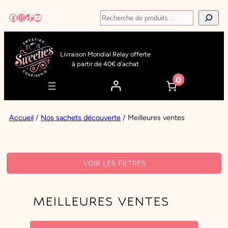
Aller
Recherche
Facebook
Instagram
TikTok
YouTube
au
contenu
Livraison Mondial Relay offerte
à partir de 40€ d’achat
0
Accueil
/
Nos sachets découverte
/ Meilleures ventes
VOIR LES FILTRES
FILTRES ACTIFS
MEILLEURES VENTES
FILTRER PAR TAG