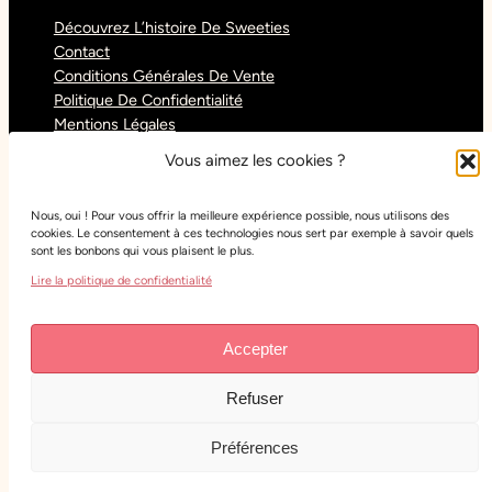
Découvrez L’histoire De Sweeties
Contact
Conditions Générales De Vente
Politique De Confidentialité
Mentions Légales
Blog
Vous aimez les cookies ?
Nous, oui ! Pour vous offrir la meilleure expérience possible, nous utilisons des
Réseaux sociaux
cookies. Le consentement à ces technologies nous sert par exemple à savoir quels
sont les bonbons qui vous plaisent le plus.
Tiktok
Lire la politique de confidentialité
Instagram
Facebook
Youtube
Accepter
Refuser
Copyright
Sweeties Confiserie
– Tous droits réservés
– Réalisation :
Lude Web Studio
Préférences