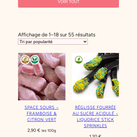
VOIR TOUT
Halal
Sans gluten
Sans produits laitiers
Sans sucre
Vegan
Végétarien
T
Affichage de 1–18 sur 55 résultats
PARFUM
r
COULEUR
i
é
TYPE DE BONBON
p
a
r
p
o
p
SPACE SOURS –
RÉGLISSE FOURRÉE
u
FRAMBOISE &
AU SUCRE ACIDULÉ –
CITRON VERT
LIQUORICE STICK
l
SPRINKLES
a
2,90
€
les 100g
1,20
€