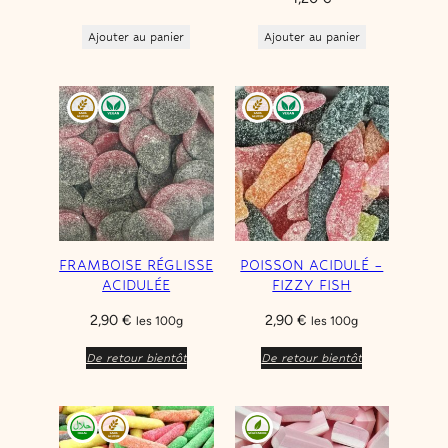
r
i
Ajouter au panier
Ajouter au panier
t
é
FRAMBOISE RÉGLISSE
POISSON ACIDULÉ –
ACIDULÉE
FIZZY FISH
2,90
€
2,90
€
les 100g
les 100g
De retour bientôt
De retour bientôt