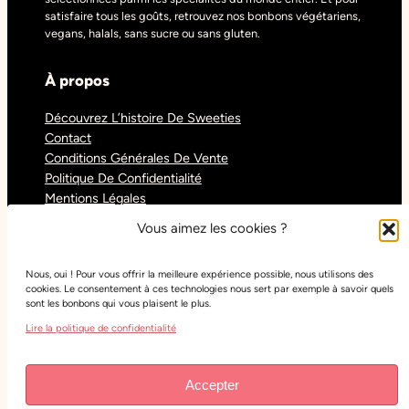
satisfaire tous les goûts, retrouvez nos bonbons végétariens,
vegans, halals, sans sucre ou sans gluten.
À propos
Découvrez L’histoire De Sweeties
Contact
Conditions Générales De Vente
Politique De Confidentialité
Mentions Légales
Blog
Vous aimez les cookies ?
Nous, oui ! Pour vous offrir la meilleure expérience possible, nous utilisons des
Réseaux sociaux
cookies. Le consentement à ces technologies nous sert par exemple à savoir quels
sont les bonbons qui vous plaisent le plus.
Tiktok
Lire la politique de confidentialité
Instagram
Facebook
Youtube
Accepter