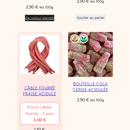
2,90
€
les 100g
2,90
€
les 100g
Ajouter au panier
De retour bientôt
BOUTEILLE COLA
CÂBLE FOURRÉ
CERISE ACIDULÉE
FRAISE ACIDULÉ
2,90
€
les 100g
Promo câbles
fourrés : 3 pour
3,00
€
1,10
€