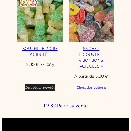
BOUTEILLE POIRE
SACHET
ACIDULÉE
DÉCOUVERTE
« BONBONS
2,90
€
les 100g
ACIDULÉS »
À partir de
5,00
€
De retour bientôt
Choix des options
1
2
3
4
Page suivante