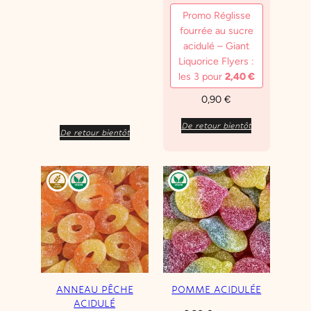
Promo Réglisse
fourrée au sucre
acidulé – Giant
Liquorice Flyers :
les 3 pour
2,40
€
0,90
€
De retour bientôt
De retour bientôt
ANNEAU PÊCHE
POMME ACIDULÉE
ACIDULÉ