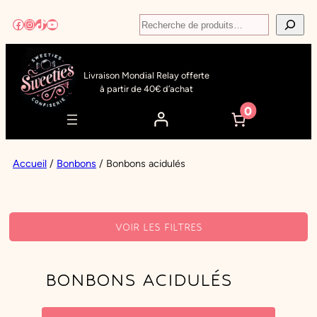
Aller
Recherche
Facebook
Instagram
TikTok
YouTube
au
contenu
Livraison Mondial Relay offerte
à partir de 40€ d’achat
0
Accueil
/
Bonbons
/ Bonbons acidulés
VOIR LES FILTRES
FILTRES ACTIFS
BONBONS ACIDULÉS
FILTRER PAR TAG