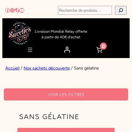
Aller
Recherche
Facebook
Instagram
TikTok
YouTube
au
contenu
Livraison Mondial Relay offerte
à partir de 40€ d’achat
0
Accueil
/
Nos sachets découverte
/ Sans gélatine
VOIR LES FILTRES
FILTRES ACTIFS
SANS GÉLATINE
FILTRER PAR TAG