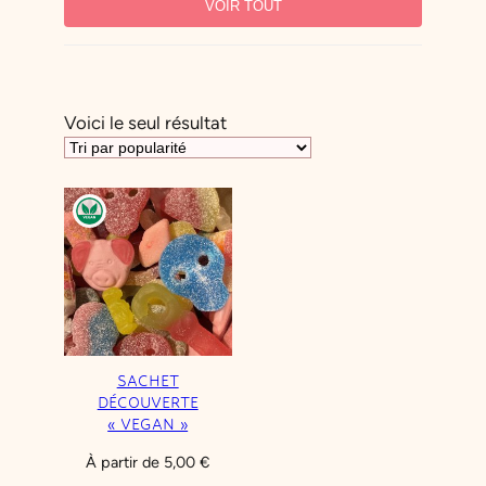
VOIR TOUT
Halal
Sans gluten
Sans produits laitiers
Sans sucre
Vegan
Végétarien
Voici le seul résultat
PARFUM
COULEUR
TYPE DE BONBON
SACHET
DÉCOUVERTE
« VEGAN »
À partir de
5,00
€