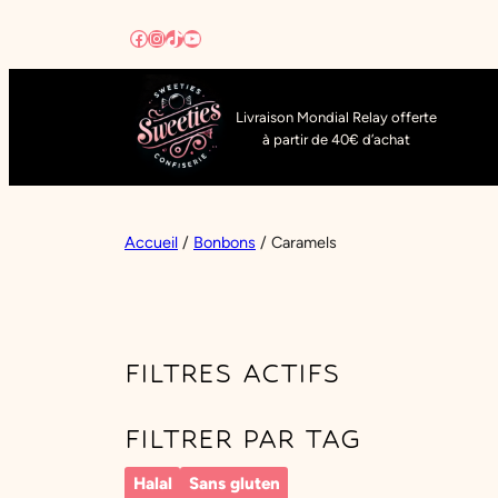
Aller
Facebook
Instagram
TikTok
YouTube
au
contenu
Livraison Mondial Relay offerte
à partir de 40€ d’achat
Accueil
/
Bonbons
/ Caramels
FILTRES ACTIFS
FILTRER PAR TAG
Halal
Sans gluten