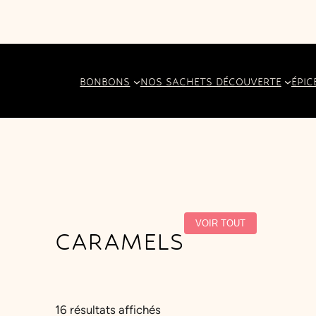
BONBONS
NOS SACHETS DÉCOUVERTE
ÉPIC
VOIR TOUT
CARAMELS
T
16 résultats affichés