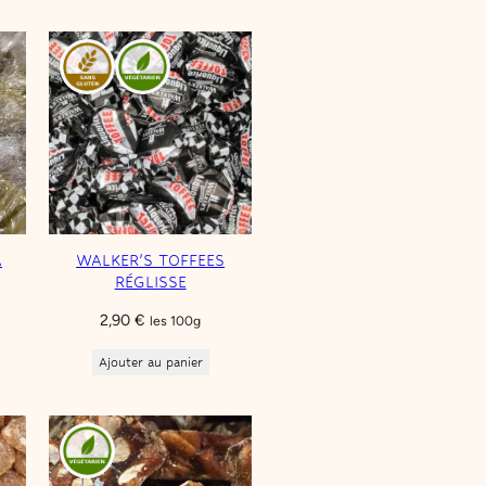
A
WALKER’S TOFFEES
RÉGLISSE
2,90
€
les 100g
Ajouter au panier