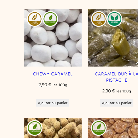
r
i
é
p
a
r
p
o
p
CHEWY CARAMEL
CARAMEL DUR À L
u
PISTACHE
2,90
€
l
les 100g
2,90
€
les 100g
a
r
Ajouter au panier
Ajouter au panier
i
t
é