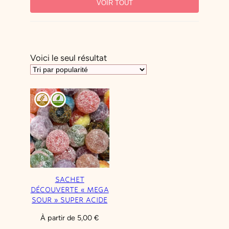
VOIR TOUT
Halal
Sans gluten
Sans produits laitiers
Sans sucre
Vegan
Végétarien
Voici le seul résultat
PARFUM
COULEUR
TYPE DE BONBON
SACHET
DÉCOUVERTE « MEGA
SOUR » SUPER ACIDE
À partir de
5,00
€