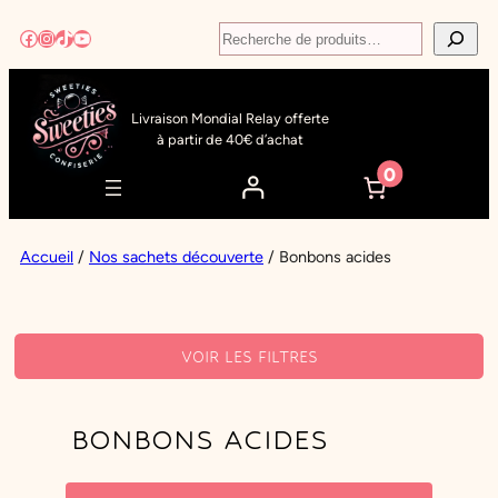
Aller
Recherche
Facebook
Instagram
TikTok
YouTube
au
contenu
Livraison Mondial Relay offerte
à partir de 40€ d’achat
0
Accueil
/
Nos sachets découverte
/ Bonbons acides
VOIR LES FILTRES
FILTRES ACTIFS
BONBONS ACIDES
FILTRER PAR TAG