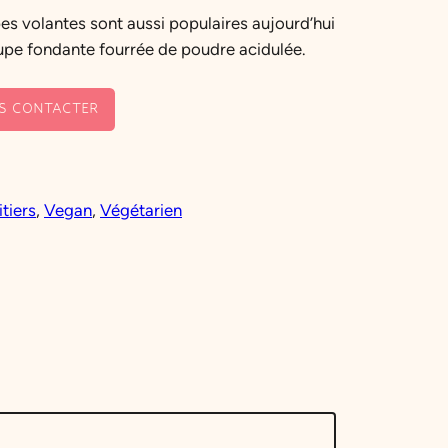
es volantes sont aussi populaires aujourd’hui
coupe fondante fourrée de poudre acidulée.
S CONTACTER
itiers
, 
Vegan
, 
Végétarien