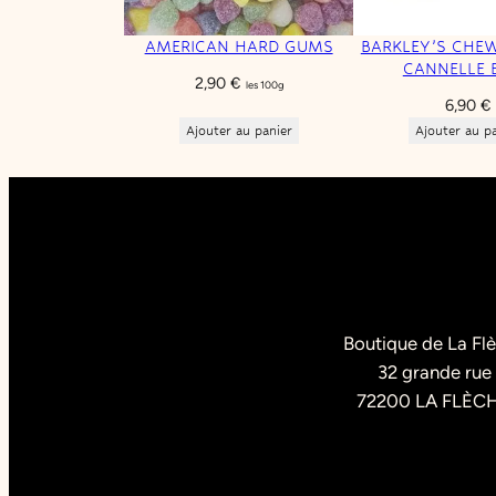
AMERICAN HARD GUMS
BARKLEY’S CHE
CANNELLE 
2,90
€
les 100g
6,90
€
Ajouter au panier
Ajouter au p
Boutique de La Fl
32 grande rue
72200 LA FLÈC