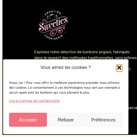
Explorez notre sélection de bonbons anglais, fabriqués
dans le respect des méthodes traditionnelles, sans arômes
artificiels. Découvrez des gourmandises uniques,
Vous aimez les cookies ?
sélectionnées parmi les spécialités du monde entier. Et
pour satisfaire tous les goûts, retrouvez nos bonbons
végétariens, vegans, halals, sans sucre ou sans gluten.
Nous, oui ! Pour vous offrir la meilleure expérience possible, nous utilisons
des cookies. Le consentement à ces technologies nous sert par exemple à
savoir quels sont les bonbons qui vous plaisent le plus.
Lire la politique de confidentialité
Copyright
Sweeties Confiserie
– Tous droits réservé
Accepter
Refuser
Préférences