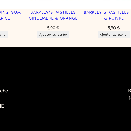
WING-GUM
BARKLEY’S PASTILLES
BARKLEY’S PASTILLES
EPICÉ
GINGEMBRE & ORANGE
& POIVRE
5,90
€
5,90
€
anier
Ajouter au panier
Ajouter au panier
èche
B
1
HE