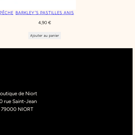
 PÊCHE
BARKLEY’S PASTILLES ANIS
4,90
€
Ajouter au panier
outique de Niort
0 rue Saint-Jean
79000 NIORT