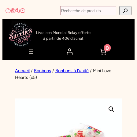
Aller
Recherche
Facebook
Instagram
TikTok
YouTube
au
contenu
Livraison Mondial Relay offerte
à partir de 40€ d’achat
0
Accueil
/
Bonbons
/
Bonbons à l'unité
/ Mini Love
Hearts (x5)