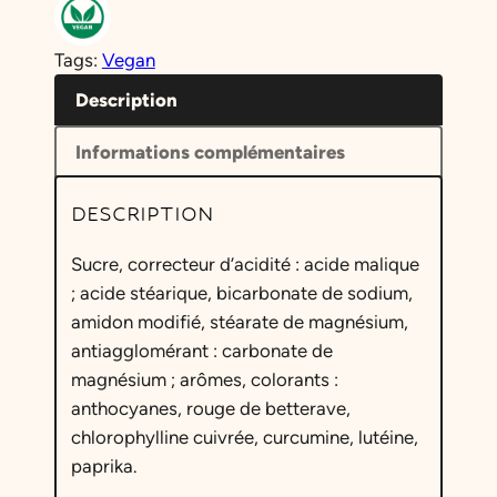
n
t
Tags:
Vegan
i
t
Description
é
Informations complémentaires
d
e
DESCRIPTION
M
i
Sucre, correcteur d’acidité : acide malique
n
; acide stéarique, bicarbonate de sodium,
i
amidon modifié, stéarate de magnésium,
L
antiagglomérant : carbonate de
o
magnésium ; arômes, colorants :
v
anthocyanes, rouge de betterave,
e
chlorophylline cuivrée, curcumine, lutéine,
H
paprika.
e