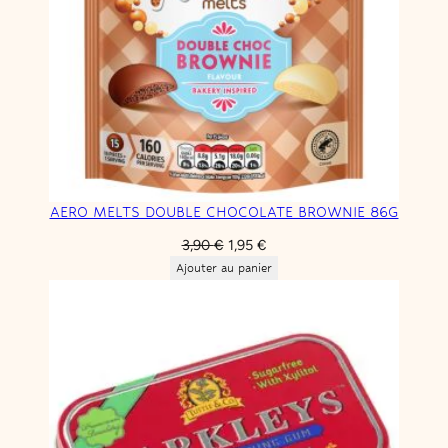
AERO MELTS DOUBLE CHOCOLATE BROWNIE 86G
Le
Le
3,90
€
1,95
€
prix
prix
Ajouter au panier
initial
actuel
était :
est :
3,90 €.
1,95 €.