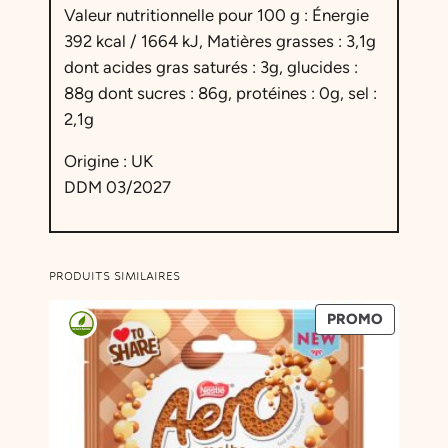
a
Valeur nutritionnelle pour 100 g : Énergie
r
392 kcal / 1664 kJ, Matières grasses : 3,1g
t
dont acides gras saturés : 3g, glucides :
s
88g dont sucres : 86g, protéines : 0g, sel :
(
2,1g
x
5
Origine : UK
)
DDM 03/2027
PRODUITS SIMILAIRES
PRODUIT
PROMO
EN
PROMOT