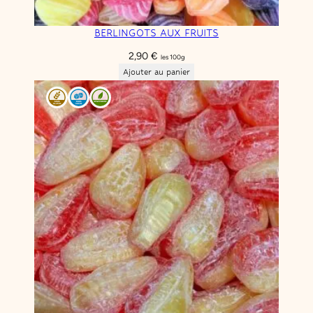
BERLINGOTS AUX FRUITS
2,90
€
les 100g
Ajouter au panier