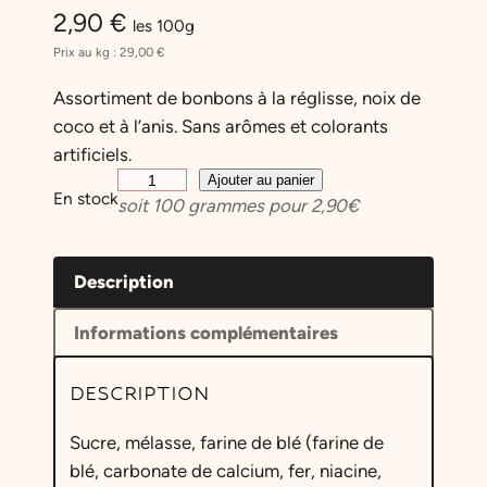
2,90
€
les 100g
Prix au kg :
29,00
€
Assortiment de bonbons à la réglisse, noix de
coco et à l’anis. Sans arômes et colorants
artificiels.
q
Ajouter au panier
En stock
soit
100
grammes pour
2,90
€
u
a
n
Description
t
i
Informations complémentaires
t
é
DESCRIPTION
d
e
Sucre, mélasse, farine de blé (farine de
A
blé, carbonate de calcium, fer, niacine,