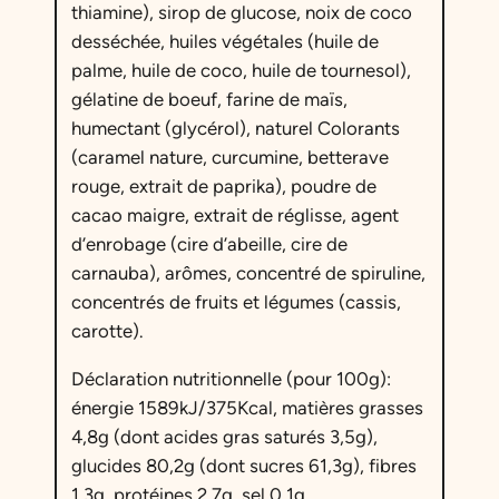
l
thiamine), sirop de glucose, noix de coco
l
desséchée, huiles végétales (huile de
s
palme, huile de coco, huile de tournesol),
o
gélatine de boeuf, farine de maïs,
r
humectant (glycérol), naturel Colorants
t
(caramel nature, curcumine, betterave
s
rouge, extrait de paprika), poudre de
R
cacao maigre, extrait de réglisse, agent
é
d’enrobage (cire d’abeille, cire de
g
carnauba), arômes, concentré de spiruline,
l
concentrés de fruits et légumes (cassis,
i
carotte).
s
Déclaration nutritionnelle (pour 100g):
s
énergie 1589kJ/375Kcal, matières grasses
e
4,8g (dont acides gras saturés 3,5g),
s
glucides 80,2g (dont sucres 61,3g), fibres
1,3g, protéines 2,7g, sel 0,1g.