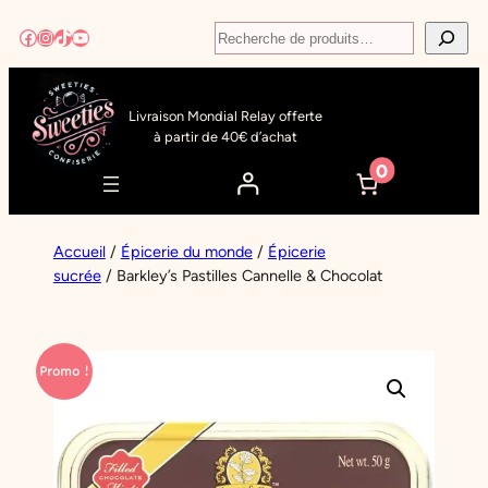
Aller
Recherche
Facebook
Instagram
TikTok
YouTube
au
contenu
Livraison Mondial Relay offerte
à partir de 40€ d’achat
0
Accueil
/
Épicerie du monde
/
Épicerie
sucrée
/ Barkley’s Pastilles Cannelle & Chocolat
Promo !