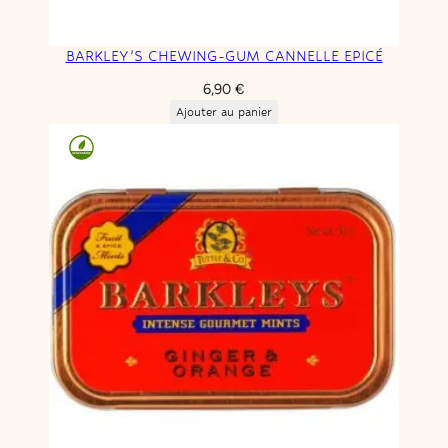
o
c
BARKLEY’S CHEWING-GUM CANNELLE EPICÉ
o
l
6,90
€
a
Ajouter au panier
t