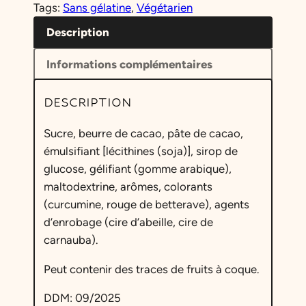
l
e
Tags:
Sans gélatine
, 
Végétarien
i
é
s
t
Description
é
t
t
Informations complémentaires
d
a
e
DESCRIPTION
B
i
:
a
t
2
Sucre, beurre de cacao, pâte de cacao,
r
émulsifiant [lécithines (soja)], sirop de
,
k
glucose, gélifiant (gomme arabique),
l
:
9
maltodextrine, arômes, colorants
e
5
5
(curcumine, rouge de betterave), agents
y
d’enrobage (cire d’abeille, cire de
,
’
carnauba).
s
9
€
P
Peut contenir des traces de fruits à coque.
0
.
a
s
DDM: 09/2025