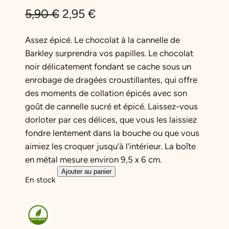
L
L
5,90
€
2,95
€
e
e
Assez épicé. Le chocolat à la cannelle de
p
p
Barkley surprendra vos papilles. Le chocolat
noir délicatement fondant se cache sous un
r
r
enrobage de dragées croustillantes, qui offre
i
i
des moments de collation épicés avec son
x
x
goût de cannelle sucré et épicé. Laissez-vous
dorloter par ces délices, que vous les laissiez
i
a
fondre lentement dans la bouche ou que vous
n
c
aimiez les croquer jusqu’à l’intérieur. La boîte
i
t
en métal mesure environ 9,5 x 6 cm.
q
Ajouter au panier
t
u
En stock
u
i
e
a
n
a
l
t