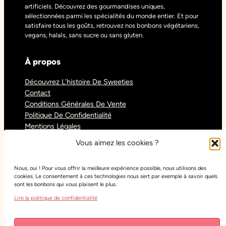
artificiels. Découvrez des gourmandises uniques,
sélectionnées parmi les spécialités du monde entier. Et pour
satisfaire tous les goûts, retrouvez nos bonbons végétariens,
vegans, halals, sans sucre ou sans gluten.
À propos
Découvrez L’histoire De Sweeties
Contact
Conditions Générales De Vente
Politique De Confidentialité
Mentions Légales
Blog
Vous aimez les cookies ?
Nous, oui ! Pour vous offrir la meilleure expérience possible, nous utilisons des
Réseaux sociaux
cookies. Le consentement à ces technologies nous sert par exemple à savoir quels
sont les bonbons qui vous plaisent le plus.
Tiktok
Lire la politique de confidentialité
Instagram
Facebook
Youtube