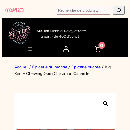
Aller
Recherche
Facebook
Instagram
TikTok
YouTube
au
contenu
Livraison Mondial Relay offerte
à partir de 40€ d’achat
0
Accueil
/
Épicerie du monde
/
Épicerie sucrée
/ Big
Red – Chewing Gum Cinnamon Cannelle