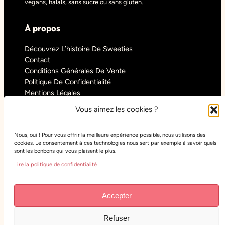
vegans, halals, sans sucre ou sans gluten.
À propos
Découvrez L’histoire De Sweeties
Contact
Conditions Générales De Vente
Politique De Confidentialité
Mentions Légales
Blog
Vous aimez les cookies ?
Nous, oui ! Pour vous offrir la meilleure expérience possible, nous utilisons des
Réseaux sociaux
cookies. Le consentement à ces technologies nous sert par exemple à savoir quels
sont les bonbons qui vous plaisent le plus.
Tiktok
Lire la politique de confidentialité
Instagram
Facebook
Youtube
Accepter
Refuser