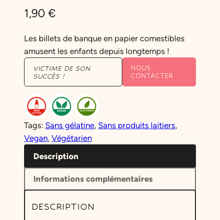
1,90
€
Les billets de banque en papier comestibles
amusent les enfants depuis longtemps !
NOUS
VICTIME DE SON
CONTACTER
SUCCÈS !
Tags:
Sans gélatine
, 
Sans produits laitiers
, 
Vegan
, 
Végétarien
Description
Informations complémentaires
DESCRIPTION