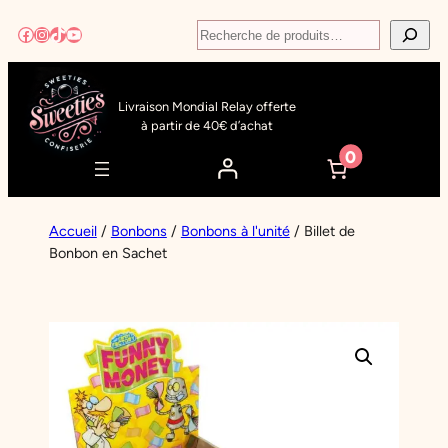
Aller
Recherche
Facebook
Instagram
TikTok
YouTube
au
contenu
Livraison Mondial Relay offerte
à partir de 40€ d’achat
0
Accueil
/
Bonbons
/
Bonbons à l'unité
/ Billet de
Bonbon en Sachet