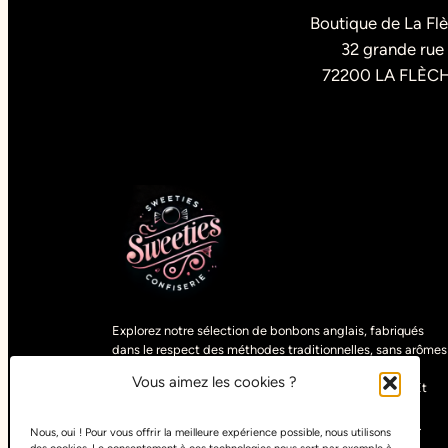
Boutique de La Fl
32 grande rue
72200 LA FLÈC
Explorez notre sélection de bonbons anglais, fabriqués
dans le respect des méthodes traditionnelles, sans arômes
artificiels. Découvrez des gourmandises uniques,
Vous aimez les cookies ?
sélectionnées parmi les spécialités du monde entier. Et
pour satisfaire tous les goûts, retrouvez nos bonbons
végétariens, vegans, halals, sans sucre ou sans gluten.
Nous, oui ! Pour vous offrir la meilleure expérience possible, nous utilisons