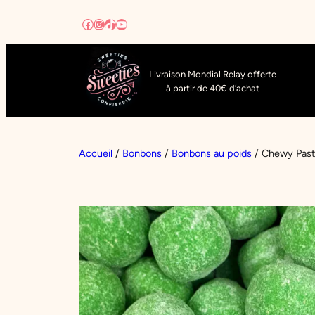
Aller
Facebook
Instagram
TikTok
YouTube
au
contenu
Livraison Mondial Relay offerte
à partir de 40€ d’achat
Accueil
/
Bonbons
/
Bonbons au poids
/ Chewy Pas