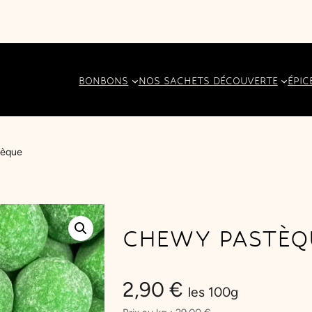
BONBONS
NOS SACHETS DÉCOUVERTE
ÉPIC
tèque
CHEWY PASTÈQ
2,90
€
les 100g