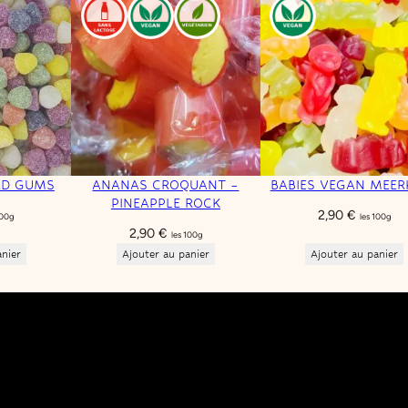
RD GUMS
ANANAS CROQUANT –
BABIES VEGAN MEER
PINEAPPLE ROCK
2,90
€
100g
les 100g
2,90
€
les 100g
anier
Ajouter au panier
Ajouter au panier