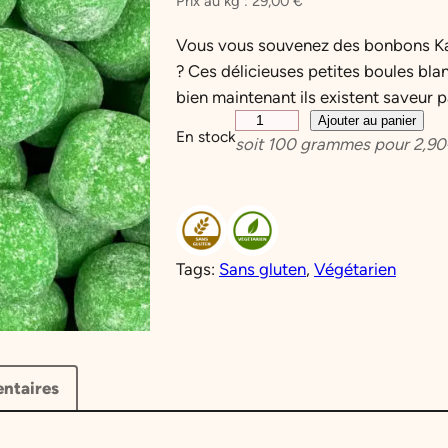
Prix au kg :
29,00
€
Vous vous souvenez des bonbons Kar
? Ces délicieuses petites boules bl
bien maintenant ils existent saveur 
q
Ajouter au panier
En stock
soit
100
grammes pour
2,90
u
a
n
t
i
Tags:
Sans gluten
, 
Végétarien
t
é
d
e
C
ntaires
h
e