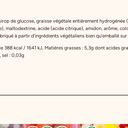
w
y
P
, sirop de glucose, graisse végétale entièrement hydrogénée
a
e), maltodextrine, acide (acide citrique), amidon, arôme, co
s
abriqué à partir d’ingrédients végétaliens bien qu’emballé sur u
t
ie 388 kcal / 1641 kJ, Matières grasses : 5,3g dont acides gra
è
, sel : 0,03g
q
u
e