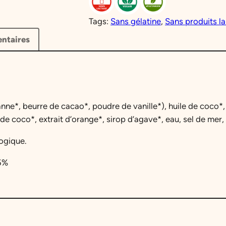
i
e
Tags:
Sans gélatine
, 
Sans produits la
a
l
ntaires
l
e
é
s
t
t
nne*, beurre de cacao*, poudre de vanille*), huile de coco*
a
 coco*, extrait d’orange*, sirop d’agave*, eau, sel de mer, e
i
:
logique.
t
1
55%
3
:
,