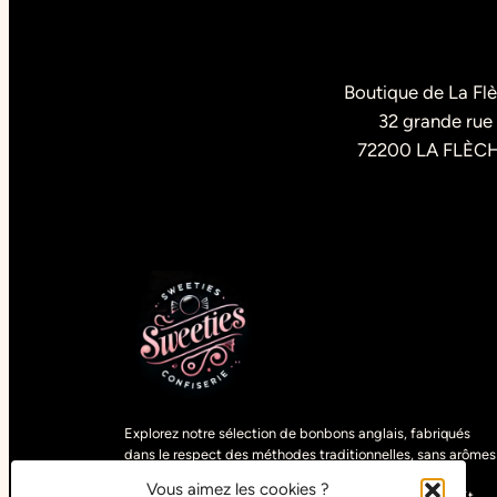
Boutique de La Fl
32 grande rue
72200 LA FLÈC
Explorez notre sélection de bonbons anglais, fabriqués
dans le respect des méthodes traditionnelles, sans arômes
artificiels. Découvrez des gourmandises uniques,
Vous aimez les cookies ?
sélectionnées parmi les spécialités du monde entier. Et