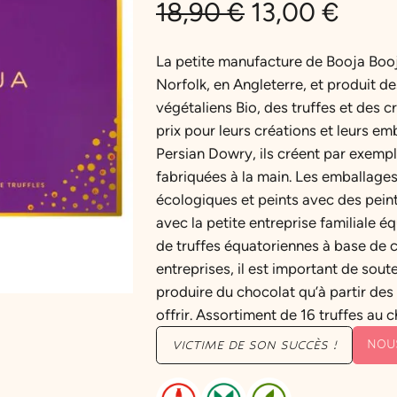
L
L
18,90
€
13,00
€
e
e
La petite manufacture de Booja Boo
Norfolk, en Angleterre, et produit de
p
p
végétaliens Bio, des truffes et des c
r
r
prix pour leurs créations et leurs em
Persian Dowry, ils créent par exempl
i
i
fabriquées à la main. Les emballag
écologiques et peints avec des pein
x
x
avec la petite entreprise familiale é
i
a
de truffes équatoriennes à base de c
entreprises, il est important de soute
n
c
produire du chocolat qu’à partir des
offrir. Assortiment de 16 truffes a
i
t
NOU
VICTIME DE SON SUCCÈS !
t
u