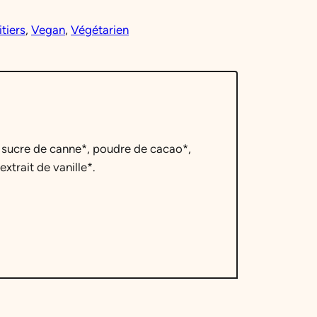
itiers
, 
Vegan
, 
Végétarien
, sucre de canne*, poudre de cacao*,
xtrait de vanille*.