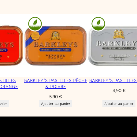
1
0
8
0
,
9
€
0
.
STILLES
BARKLEY’S PASTILLES PÊCHE
BARKLEY’S PASTILLES
€
 ORANGE
& POIVRE
4,90
€
5,90
€
.
anier
Ajouter au panier
Ajouter au panier