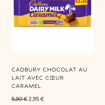
CADBURY CHOCOLAT AU
LAIT AVEC CŒUR
CARAMEL
L
L
5,90
€
2,95
€