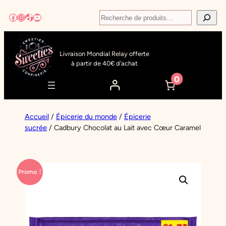
Aller
Recherche
Facebook
Instagram
TikTok
YouTube
au
contenu
Livraison Mondial Relay offerte
à partir de 40€ d’achat
0
Accueil
/
Épicerie du monde
/
Épicerie
sucrée
/ Cadbury Chocolat au Lait avec Cœur Caramel
Promo !