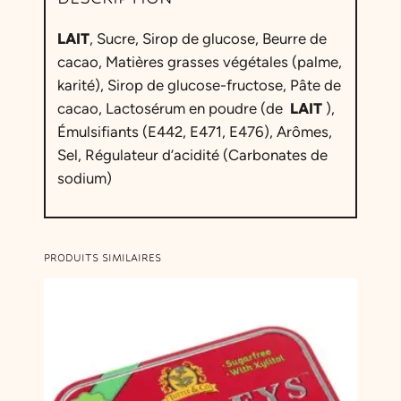
t
t
LAIT
, Sucre, Sirop de glucose, Beurre de
a
cacao, Matières grasses végétales (palme,
karité), Sirop de glucose-fructose, Pâte de
i
:
cacao, Lactosérum en poudre (de
LAIT
),
t
2
Émulsifiants (E442, E471, E476), Arômes,
,
Sel, Régulateur d’acidité (Carbonates de
sodium)
:
9
5
5
,
PRODUITS SIMILAIRES
9
€
0
.
€