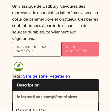
e
e
Un classique de Cadbury. Savourez des
p
p
morceaux de chocolat au lait crémeux avec un
cœur de caramel doré et onctueux. Ces barres
r
r
sont fabriquées à partir de cacao issu de
i
i
sources durables, conviennent aux
x
x
végétariens.
i
a
NOUS
VICTIME DE SON
CONTACTER
SUCCÈS !
n
c
i
t
t
u
Tags:
Sans gélatine
, 
Végétarien
i
e
Description
a
l
Informations complémentaires
l
e
é
s
DESCRIPTION