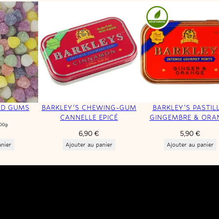
RD GUMS
BARKLEY’S CHEWING-GUM
BARKLEY’S PASTIL
CANNELLE EPICÉ
GINGEMBRE & ORA
100g
6,90
€
5,90
€
anier
Ajouter au panier
Ajouter au panier