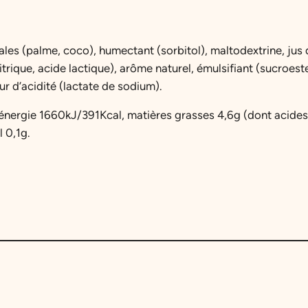
ales (palme, coco), humectant (sorbitol), maltodextrine, jus 
itrique, acide lactique), arôme naturel, émulsifiant (sucroest
eur d’acidité (lactate de sodium).
 énergie 1660kJ/391Kcal, matières grasses 4,6g (dont acides
 0,1g.