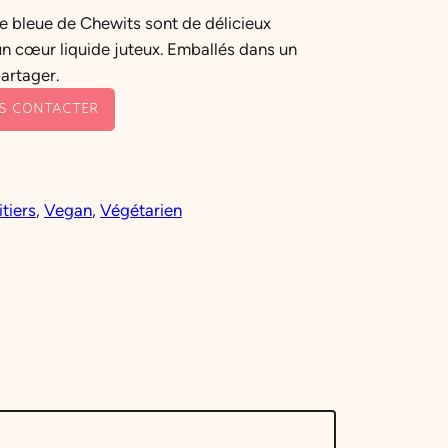
e bleue de Chewits sont de délicieux
n cœur liquide juteux. Emballés dans un
partager.
S CONTACTER
itiers
, 
Vegan
, 
Végétarien