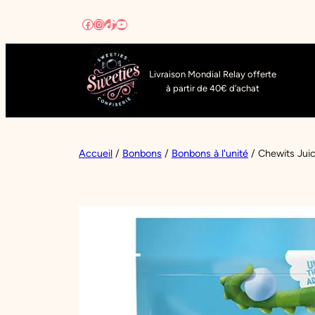
Aller
Facebook
Instagram
TikTok
YouTube
au
contenu
Livraison Mondial Relay offerte
à partir de 40€ d’achat
Accueil
/
Bonbons
/
Bonbons à l'unité
/ Chewits Juic