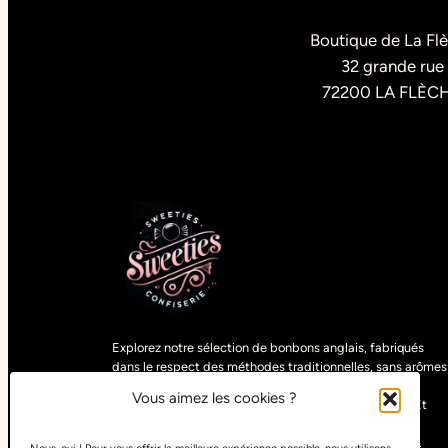
Boutique de La Fl
32 grande rue
72200 LA FLÈC
Explorez notre sélection de bonbons anglais, fabriqués
dans le respect des méthodes traditionnelles, sans arômes
artificiels. Découvrez des gourmandises uniques,
Vous aimez les cookies ?
sélectionnées parmi les spécialités du monde entier. Et
pour satisfaire tous les goûts, retrouvez nos bonbons
végétariens, vegans, halals, sans sucre ou sans gluten.