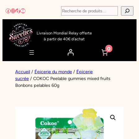
Aller
Recherche
Facebook
Instagram
TikTok
YouTube
au
contenu
Livraison Mondial Relay offerte
à partir de 40€ d’achat
0
Accueil
/
Épicerie du monde
/
Épicerie
sucrée
/ COKOC Peelable gummies mixed fruits
Bonbons pelables 60g