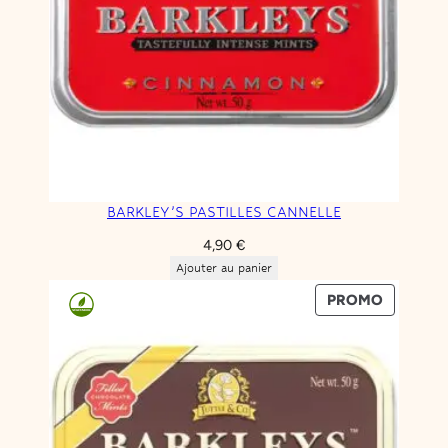
BARKLEY’S PASTILLES CANNELLE
4,90
€
Ajouter au panier
PRODUIT
PROMO
EN
PROMOT