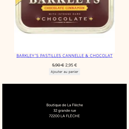
BARKLEY’S PASTILLES CANNELLE & CHOCOLAT
Le
Le
5,90
€
2,95
€
prix
prix
Ajouter au panier
initial
actuel
était :
est :
5,90 €.
2,95 €.
Boutique de La Flèche
32 grande rue
72200 LA FLÈCHE