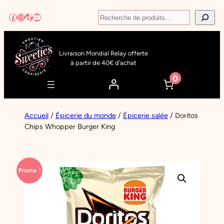
Aller
Recherche
Facebook
Instagram
TikTok
YouTube
au
contenu
Livraison Mondial Relay offerte
à partir de 40€ d’achat
0
Accueil
/
Épicerie du monde
/
Épicerie salée
/ Doritos
Chips Whopper Burger King
Promo !