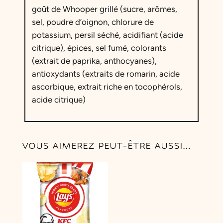
goût de Whooper grillé (sucre, arômes,
a
sel, poudre d’oignon, chlorure de
i
:
potassium, persil séché, acidifiant (acide
citrique), épices, sel fumé, colorants
t
4
(extrait de paprika, anthocyanes),
,
antioxydants (extraits de romarin, acide
:
9
ascorbique, extrait riche en tocophérols,
acide citrique)
5
0
,
9
€
VOUS AIMEREZ PEUT-ÊTRE AUSSI…
0
.
€
.