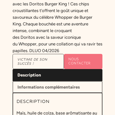
p
p
avec les Doritos Burger King ! Ces chips
croustillantes t’offrent le goût unique et
r
r
savoureux du célèbre Whopper de Burger
i
i
King. Chaque bouchée est une aventure
x
x
intense, combinant le croquant
des Doritos avec la saveur iconique
i
a
du Whopper, pour une collation qui va ravir tes
n
c
papilles. DLUO 04/2026
i
t
NOUS
VICTIME DE SON
CONTACTER
SUCCÈS !
t
u
Description
i
e
a
l
Informations complémentaires
l
e
DESCRIPTION
é
s
t
t
Maïs, huile de colza, base arômatisante au