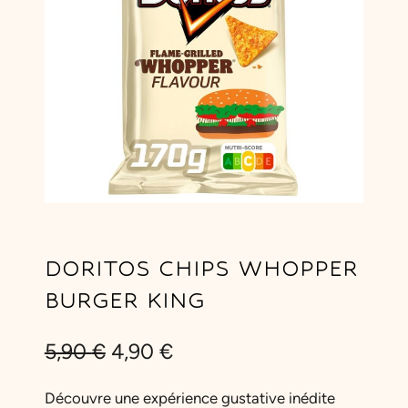
DORITOS CHIPS WHOPPER
BURGER KING
L
L
5,90
€
4,90
€
e
e
Découvre une expérience gustative inédite