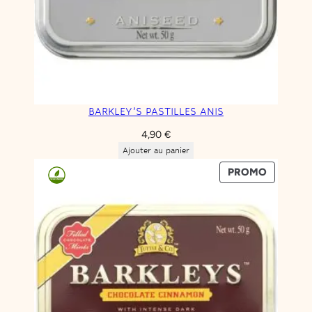
BARKLEY’S PASTILLES ANIS
4,90
€
Ajouter au panier
PRODUIT
PROMO
EN
PROMOT