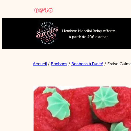
Aller
Facebook
Instagram
TikTok
YouTube
au
contenu
Livraison Mondial Relay offerte
à partir de 40€ d’achat
Accueil
/
Bonbons
/
Bonbons à l'unité
/ Fraise Guim