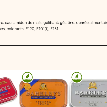
e, eau, amidon de maïs, gélifiant: gélatine, denrée alimenta
mes, colorants: E120, E101(i), E131.