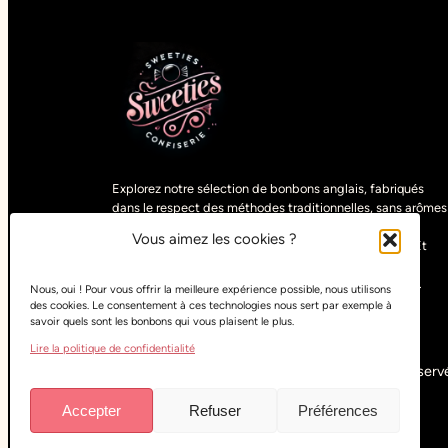
Explorez notre sélection de bonbons anglais, fabriqués
dans le respect des méthodes traditionnelles, sans arômes
artificiels. Découvrez des gourmandises uniques,
Vous aimez les cookies ?
sélectionnées parmi les spécialités du monde entier. Et
pour satisfaire tous les goûts, retrouvez nos bonbons
végétariens, vegans, halals, sans sucre ou sans gluten.
Nous, oui ! Pour vous offrir la meilleure expérience possible, nous utilisons
des cookies. Le consentement à ces technologies nous sert par exemple à
savoir quels sont les bonbons qui vous plaisent le plus.
Lire la politique de confidentialité
Copyright
Sweeties Confiserie
– Tous droits réservé
Accepter
Refuser
Préférences