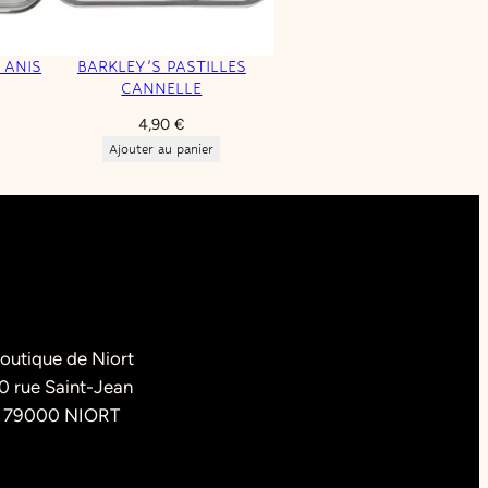
 ANIS
BARKLEY’S PASTILLES
CANNELLE
4,90
€
Ajouter au panier
outique de Niort
0 rue Saint-Jean
79000 NIORT