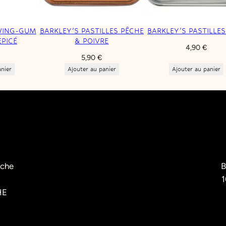
WING-GUM
BARKLEY’S PASTILLES PÊCHE
BARKLEY’S PASTILLES
EPICÉ
& POIVRE
4,90
€
5,90
€
anier
Ajouter au panier
Ajouter au panier
èche
B
1
HE