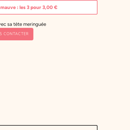
mauve : les 3 pour
3,00
€
vec sa tète meringuée
S CONTACTER