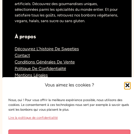
artificiels. Découvrez des gourmandises uniques,
sélectionnées parmi les spécialités du monde entier. Et pour
satisfaire tous les goûts, retrouvez nos bonbons végétariens,
vegans, halals, sans sucre ou sans gluten.
À propos
Découvrez L’histoire De Sweeties
Contact
Conditions Générales De Vente
Politique De Confidentialité
Mentions Légales
Blog
Vous aimez les cookies ?
Nous, oui ! Pour vous offrir la meilleure expérience possible, nous utilisons des
Réseaux sociaux
cookies. Le consentement à ces technologies nous sert par exemple à savoir quels
sont les bonbons qui vous plaisent le plus.
Tiktok
Lire la politique de confidentialité
Instagram
Facebook
Youtube