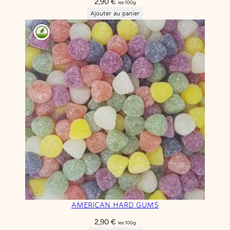
2,90
€
les 100g
Ajouter au panier
AMERICAN HARD GUMS
2,90
€
les 100g