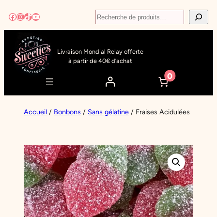
Aller
Recherche
Facebook
Instagram
TikTok
YouTube
au
contenu
Livraison Mondial Relay offerte
à partir de 40€ d’achat
0
Accueil
/
Bonbons
/
Sans gélatine
/ Fraises Acidulées