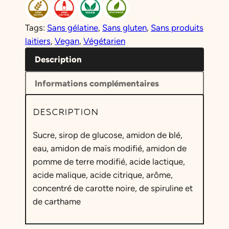
Tags:
Sans gélatine
, 
Sans gluten
, 
Sans produits
laitiers
, 
Vegan
, 
Végétarien
Description
Informations complémentaires
DESCRIPTION
Sucre, sirop de glucose, amidon de blé,
eau, amidon de maïs modifié, amidon de
pomme de terre modifié, acide lactique,
acide malique, acide citrique, arôme,
concentré de carotte noire, de spiruline et
de carthame