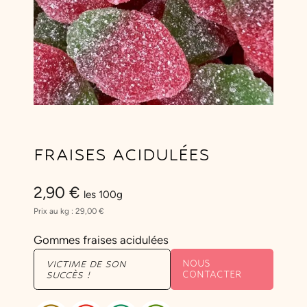
FRAISES ACIDULÉES
2,90
€
les 100g
Prix au kg :
29,00
€
Gommes fraises acidulées
NOUS
VICTIME DE SON
CONTACTER
SUCCÈS !