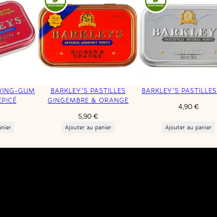
WING-GUM
BARKLEY’S PASTILLES
BARKLEY’S PASTILLES
EPICÉ
GINGEMBRE & ORANGE
4,90
€
5,90
€
anier
Ajouter au panier
Ajouter au panier