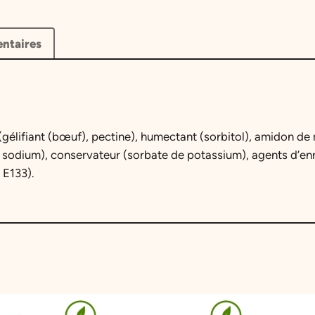
T
J
ntaires
e
l
l
y
B
 (gélifiant (bœuf), pectine), humectant (sorbitol), amidon de 
a
e sodium), conservateur (sorbate de potassium), agents d’enr
b
 E133).
y
8
0
0
g