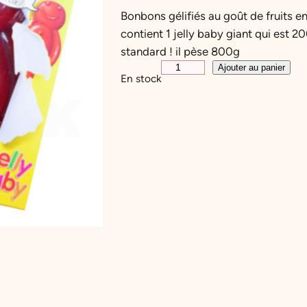
Bonbons gélifiés au goût de fruits 
contient 1 jelly baby giant qui est 2
standard ! il pèse 800g
q
Ajouter au panier
En stock
u
a
n
t
i
t
é
d
e
G
I
A
N