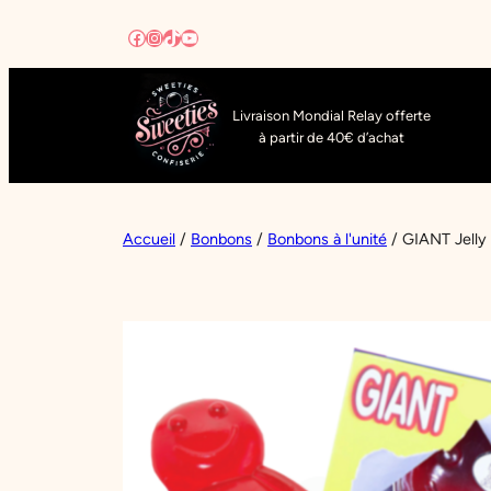
Aller
Facebook
Instagram
TikTok
YouTube
au
contenu
Livraison Mondial Relay offerte
à partir de 40€ d’achat
Accueil
/
Bonbons
/
Bonbons à l'unité
/ GIANT Jelly