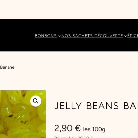
BONBONS
NOS SACHETS DÉCOUVERTE
ÉPIC
 Banane
JELLY BEANS B
2,90
€
les 100g