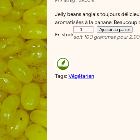
Prix au kg :
29,00
€
Jelly beans anglais toujours délicieu
aromatisées à la banane. Beaucoup 
q
Ajouter au panier
En stock
soit
100
grammes pour
2,90
u
a
n
t
i
Tags:
Végétarien
t
é
d
e
J
e
l
l