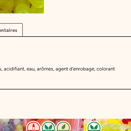
y
B
e
a
ntaires
n
s
B
a
n
, acidifiant, eau, arômes, agent d’enrobage, colorant
a
n
e