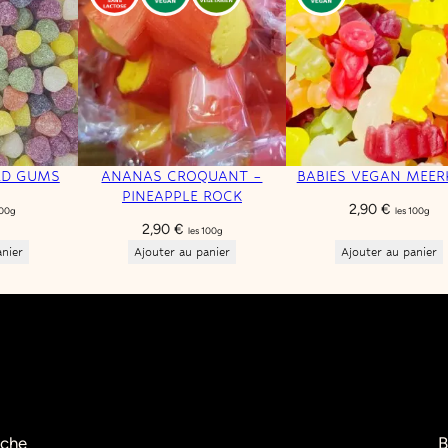
RD GUMS
ANANAS CROQUANT –
BABIES VEGAN MEER
PINEAPPLE ROCK
2,90
€
100g
les 100g
2,90
€
les 100g
anier
Ajouter au panier
Ajouter au panier
èche
B