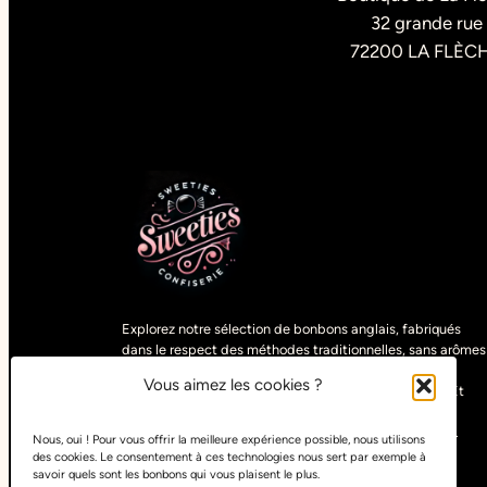
32 grande rue
72200 LA FLÈC
Explorez notre sélection de bonbons anglais, fabriqués
dans le respect des méthodes traditionnelles, sans arômes
artificiels. Découvrez des gourmandises uniques,
Vous aimez les cookies ?
sélectionnées parmi les spécialités du monde entier. Et
pour satisfaire tous les goûts, retrouvez nos bonbons
végétariens, vegans, halals, sans sucre ou sans gluten.
Nous, oui ! Pour vous offrir la meilleure expérience possible, nous utilisons
des cookies. Le consentement à ces technologies nous sert par exemple à
savoir quels sont les bonbons qui vous plaisent le plus.