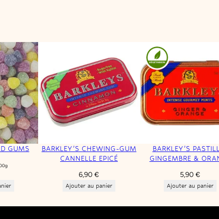
RD GUMS
BARKLEY’S CHEWING-GUM
BARKLEY’S PASTIL
CANNELLE EPICÉ
GINGEMBRE & ORA
100g
6,90
€
5,90
€
anier
Ajouter au panier
Ajouter au panier