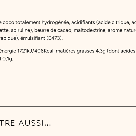
i
o
n
de coco totalement hydrogénée, acidifiants (acide citrique, 
s
olette, spiruline), beurre de cacao, maltodextrine, arome nat
T
bique), émulsifiant (E473).
u
 énergie 1721kJ/406Kcal, matières grasses 4,3g (dont acides
b
 0,1g.
e
C
o
l
a
TRE AUSSI…