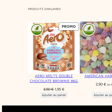
PRODUITS SIMILAIRES
PRODUIT
PROMO
EN
PROMOTION
AERO MELTS DOUBLE
AMERICAN HA
CHOCOLATE BROWNIE 86G
2,90
€
les 
Le
Le
3,90
€
1,95
€
prix
prix
Ajouter au panier
Ajouter au p
initial
actuel
était :
est :
3,90 €.
1,95 €.