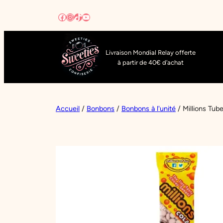
Aller
Facebook
Instagram
TikTok
YouTube
au
contenu
Livraison Mondial Relay offerte
à partir de 40€ d’achat
Accueil
/
Bonbons
/
Bonbons à l'unité
/ Millions Tub