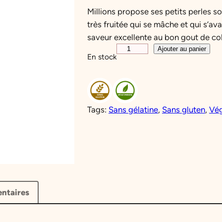
Millions propose ses petits perles s
très fruitée qui se mâche et qui s’a
saveur excellente au bon gout de col
q
Ajouter au panier
En stock
u
a
n
t
Tags:
Sans gélatine
, 
Sans gluten
, 
Vég
i
t
é
d
e
M
i
ntaires
l
l