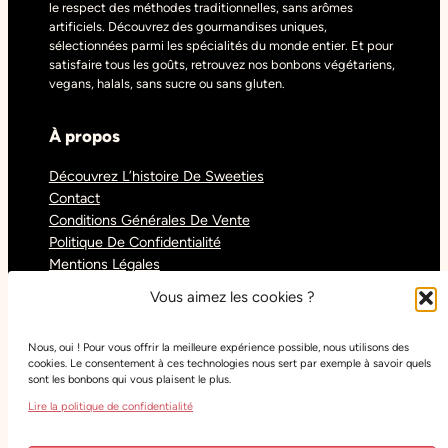
le respect des méthodes traditionnelles, sans arômes
artificiels. Découvrez des gourmandises uniques,
sélectionnées parmi les spécialités du monde entier. Et pour
satisfaire tous les goûts, retrouvez nos bonbons végétariens,
vegans, halals, sans sucre ou sans gluten.
À propos
Découvrez L’histoire De Sweeties
Contact
Conditions Générales De Vente
Politique De Confidentialité
Mentions Légales
Blog
Vous aimez les cookies ?
Nous, oui ! Pour vous offrir la meilleure expérience possible, nous utilisons des
Réseaux sociaux
cookies. Le consentement à ces technologies nous sert par exemple à savoir quels
sont les bonbons qui vous plaisent le plus.
Tiktok
Lire la politique de confidentialité
Instagram
Facebook