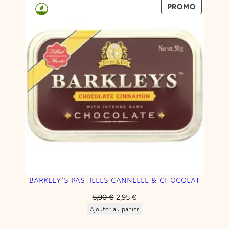
PRODUIT
PROMO
EN
PROMOT
BARKLEY’S PASTILLES CANNELLE & CHOCOLAT
Le
Le
5,90
€
2,95
€
prix
prix
Ajouter au panier
initial
actuel