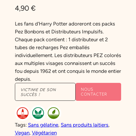
4,90
€
Les fans d’Harry Potter adoreront ces packs
Pez Bonbons et Distributeurs Impulsifs.
Chaque pack contient : 1 distributeur et 2
tubes de recharges Pez emballés
individuellement. Les distributeurs PEZ colorés
aux multiples visages connaissent un succès
fou depuis 1962 et ont conquis le monde entier
depuis.
NOUS
VICTIME DE SON
CONTACTER
SUCCÈS !
Tags:
Sans gélatine
, 
Sans produits laitiers
, 
Vegan
, 
Végétarien