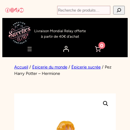
Aller
Recherche
Facebook
Instagram
TikTok
YouTube
au
contenu
Livraison Mondial Relay offerte
à partir de 40€ d’achat
0
Accueil
/
Épicerie du monde
/
Épicerie sucrée
/ Pez
Harry Potter – Hermione