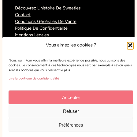
Découvrez L’histoire De Sweeties
Contact
Conditions Générales De Vente
Politique De Confidentialité
Mentions Légales
Blog
Vous aimez les cookies ?
Nous, oui ! Pour vous offrir la meilleure expérience possible, nous utilisons des
Réseaux sociaux
cookies. Le consentement à ces technologies nous sert par exemple à savoir quels
sont les bonbons qui vous plaisent le plus.
Tiktok
Lire la politique de confidentialité
Instagram
Facebook
Youtube
Accepter
Refuser
Copyright
Sweeties Confiserie
– Tous droits réservés
– Réalisation :
Lude Web Studio
Préférences