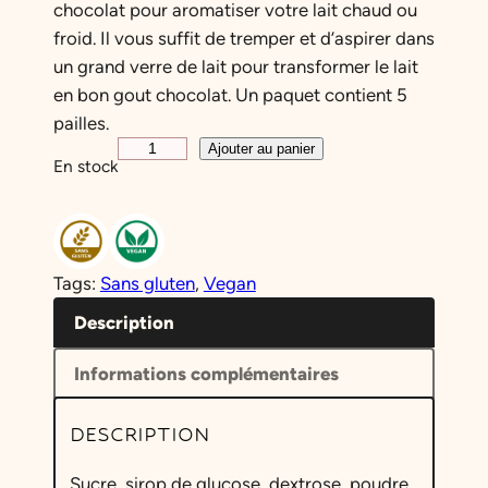
chocolat pour aromatiser votre lait chaud ou
froid. Il vous suffit de tremper et d’aspirer dans
un grand verre de lait pour transformer le lait
en bon gout chocolat. Un paquet contient 5
pailles.
q
Ajouter au panier
En stock
u
a
n
t
Tags:
Sans gluten
, 
Vegan
i
t
Description
é
Informations complémentaires
d
e
DESCRIPTION
Q
u
Sucre, sirop de glucose, dextrose, poudre