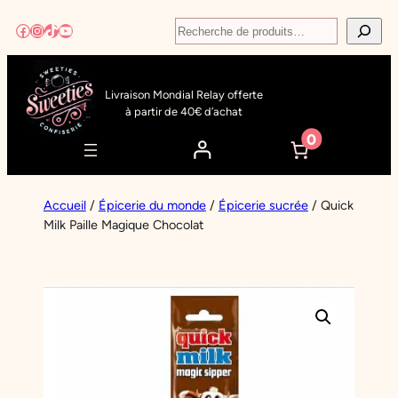
Aller
Recherche
Facebook
Instagram
TikTok
YouTube
au
contenu
Livraison Mondial Relay offerte
à partir de 40€ d’achat
0
Accueil
/
Épicerie du monde
/
Épicerie sucrée
/ Quick
Milk Paille Magique Chocolat