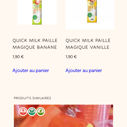
u
e
C
h
o
QUICK MILK PAILLE
QUICK MILK PAILLE
c
MAGIQUE BANANE
MAGIQUE VANILLE
o
1,90
€
1,90
€
l
a
Ajouter au panier
Ajouter au panier
t
PRODUITS SIMILAIRES