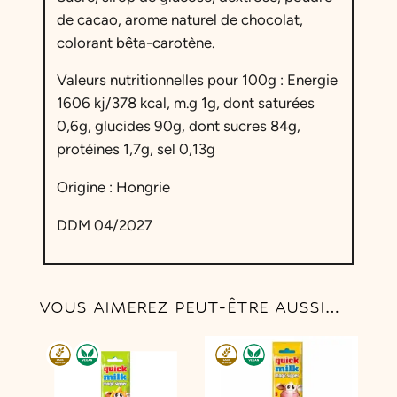
i
de cacao, arome naturel de chocolat,
c
colorant bêta-carotène.
k
M
Valeurs nutritionnelles pour 100g : Energie
i
1606 kj/378 kcal, m.g 1g, dont saturées
l
0,6g, glucides 90g, dont sucres 84g,
k
protéines 1,7g, sel 0,13g
P
a
Origine : Hongrie
i
DDM 04/2027
l
l
e
M
VOUS AIMEREZ PEUT-ÊTRE AUSSI…
a
g
i
q