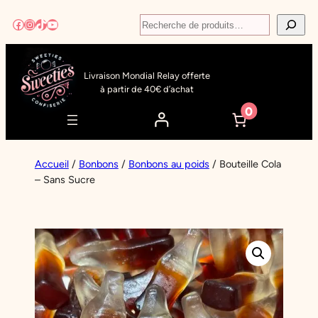
Aller
Recherche
Facebook
Instagram
TikTok
YouTube
au
contenu
Livraison Mondial Relay offerte
à partir de 40€ d’achat
0
Accueil
/
Bonbons
/
Bonbons au poids
/ Bouteille Cola
– Sans Sucre