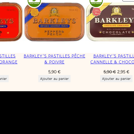
STILLES
BARKLEY’S PASTILLES PÊCHE
BARKLEY’S PASTIL
 ORANGE
& POIVRE
CANNELLE & CHOC
Le
Le
5,90
€
5,90
€
2,95
€
prix
pr
anier
Ajouter au panier
Ajouter au panier
initial
ac
était :
es
5,90 €.
2,