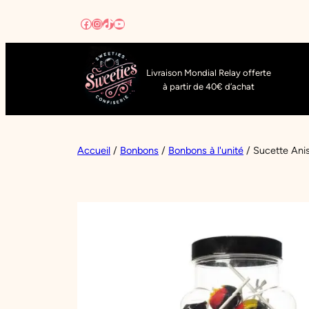
Aller
Facebook
Instagram
TikTok
YouTube
au
contenu
Livraison Mondial Relay offerte
à partir de 40€ d’achat
Accueil
/
Bonbons
/
Bonbons à l'unité
/ Sucette Ani