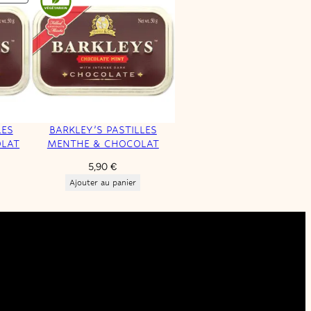
EN
PROMOTION
LES
BARKLEY’S PASTILLES
OLAT
MENTHE & CHOCOLAT
5,90
€
ix
Ajouter au panier
tuel
t :
95 €.