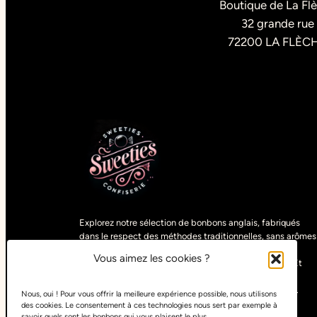
Boutique de La Fl
32 grande rue
72200 LA FLÈC
Explorez notre sélection de bonbons anglais, fabriqués
dans le respect des méthodes traditionnelles, sans arômes
artificiels. Découvrez des gourmandises uniques,
Vous aimez les cookies ?
sélectionnées parmi les spécialités du monde entier. Et
pour satisfaire tous les goûts, retrouvez nos bonbons
végétariens, vegans, halals, sans sucre ou sans gluten.
Nous, oui ! Pour vous offrir la meilleure expérience possible, nous utilisons
des cookies. Le consentement à ces technologies nous sert par exemple à
savoir quels sont les bonbons qui vous plaisent le plus.