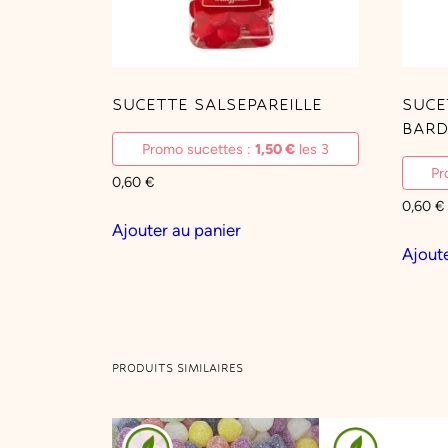
SUCETTE SALSEPAREILLE
SUCE
BARD
Promo sucettes :
1,50
€
les 3
Pr
0,60
€
0,60
€
Ajouter au panier
Ajoute
PRODUITS SIMILAIRES