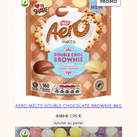
PRODUIT
PROMO
EN
PROMOT
AERO MELTS DOUBLE CHOCOLATE BROWNIE 86G
Le
Le
3,90
€
1,95
€
prix
prix
Ajouter au panier
initial
actuel
était :
est :