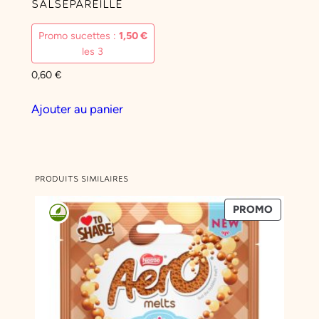
SALSEPAREILLE
Promo sucettes :
1,50
€
les 3
0,60
€
Ajouter au panier
PRODUITS SIMILAIRES
PRODUIT
PROMO
EN
PROMOT