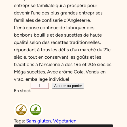
entreprise familiale qui a prospéré pour
devenir l’une des plus grandes entreprises
familiales de confiserie d’Angleterre.
L’entreprise continue de fabriquer des
bonbons bouillis et des sucettes de haute
qualité selon des recettes traditionnelles,
répondant à tous les défis d’un marché du 21e
siècle, tout en conservant les goûts et les
traditions à l’ancienne à des 19e et 20e siècles.
Méga sucettes. Avec arôme Cola. Vendu en
vrac, emballage individuel
q
Ajouter au panier
En stock
u
a
n
t
Tags:
Sans gluten
, 
Végétarien
i