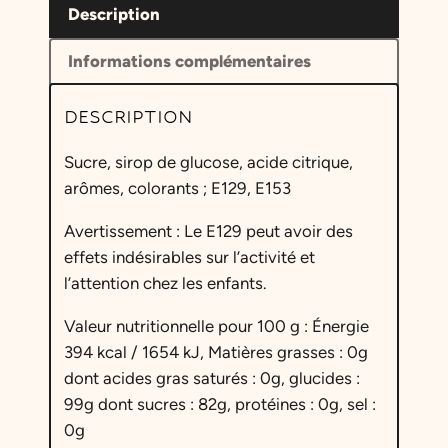
t
Description
é
Informations complémentaires
d
e
DESCRIPTION
S
u
Sucre, sirop de glucose, acide citrique,
c
arômes, colorants ; E129, E153
e
t
Avertissement : Le E129 peut avoir des
t
effets indésirables sur l’activité et
e
l’attention chez les enfants.
C
o
Valeur nutritionnelle pour 100 g : Énergie
l
394 kcal / 1654 kJ, Matières grasses : 0g
a
dont acides gras saturés : 0g, glucides :
99g dont sucres : 82g, protéines : 0g, sel :
0g