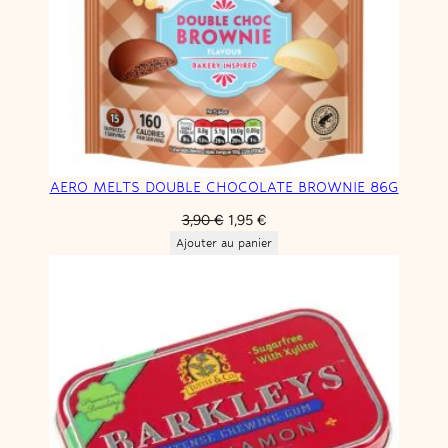
AERO MELTS DOUBLE CHOCOLATE BROWNIE 86G
Le
Le
3,90
€
1,95
€
prix
prix
Ajouter au panier
initial
actuel
était :
est :
3,90 €.
1,95 €.