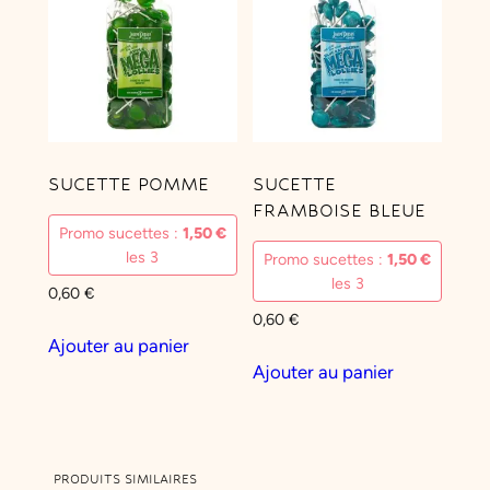
a
t
B
r
i
t
SUCETTE POMME
SUCETTE
i
FRAMBOISE BLEUE
s
Promo sucettes :
1,50
€
h
les 3
Promo sucettes :
1,50
€
–
les 3
0,60
€
P
0,60
€
o
Ajouter au panier
m
Ajouter au panier
m
e
,
M
PRODUITS SIMILAIRES