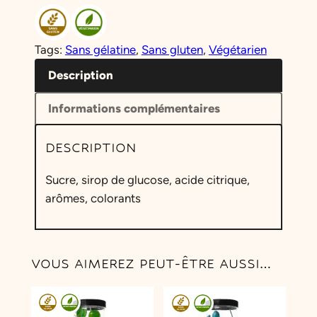
a
n
t
Tags:
Sans gélatine
, 
Sans gluten
, 
Végétarien
i
t
Description
é
Informations complémentaires
d
e
DESCRIPTION
S
u
Sucre, sirop de glucose, acide citrique,
c
arômes, colorants
e
t
t
e
VOUS AIMEREZ PEUT-ÊTRE AUSSI…
G
r
e