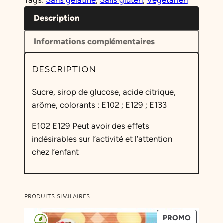
Tags:
Sans gélatine
, 
Sans gluten
, 
Végétarien
i
t
Description
é
Informations complémentaires
d
e
DESCRIPTION
S
u
Sucre, sirop de glucose, acide citrique,
c
arôme, colorants : E102 ; E129 ; E133
e
t
E102 E129 Peut avoir des effets
t
indésirables sur l’activité et l’attention
e
chez l’enfant
I
r
o
PRODUITS SIMILAIRES
n
B
PRODUIT
PROMO