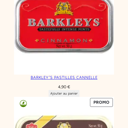
BARKLEY’S PASTILLES CANNELLE
4,90
€
Ajouter au panier
PRODUIT
PROMO
EN
PROMOT