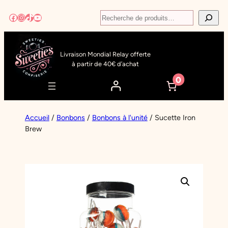
Aller
Recherche
Facebook
Instagram
TikTok
YouTube
au
contenu
Livraison Mondial Relay offerte
à partir de 40€ d’achat
0
Accueil
/
Bonbons
/
Bonbons à l'unité
/ Sucette Iron
Brew