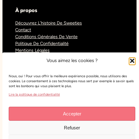
À propos
Découvrez L’histoire De Sweeties
Contact
Conditions Générales De Vente
Politique De Confidentialité
Mentions Légales
Blog
Vous aimez les cookies ?
Nous, oui ! Pour vous offrir la meilleure expérience possible, nous utilisons des
Réseaux sociaux
cookies. Le consentement à ces technologies nous sert par exemple à savoir quels
sont les bonbons qui vous plaisent le plus.
Tiktok
Lire la politique de confidentialité
Instagram
Facebook
Youtube
Accepter
Refuser
Copyright
Sweeties Confiserie
– Tous droits réservés