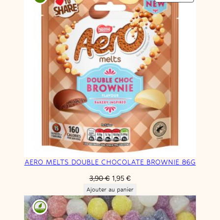
r
EN
e
PROMOT
w
AERO MELTS DOUBLE CHOCOLATE BROWNIE 86G
Le
Le
3,90
€
1,95
€
prix
prix
Ajouter au panier
initial
actuel
était :
est :