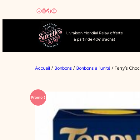
Aller
Facebook
Instagram
TikTok
YouTube
au
contenu
Livraison Mondial Relay offerte
à partir de 40€ d’achat
Accueil
/
Bonbons
/
Bonbons à l'unité
/ Terry’s Cho
Promo !