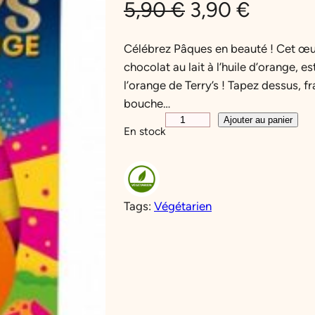
L
L
5,90
€
3,90
€
e
e
Célébrez Pâques en beauté ! Cet œu
chocolat au lait à l’huile d’orange,
p
p
l’orange de Terry’s ! Tapez dessus, f
r
r
bouche…
q
Ajouter au panier
i
i
En stock
u
a
x
x
n
i
a
t
Tags:
Végétarien
i
n
c
t
é
i
t
d
e
t
u
T