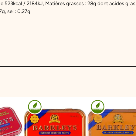
a
5
0
ie 523kcal / 2184kJ, Matières grasses : 28g dont acides gras 
n
7g, sel : 0,27g
,
g
e
9
€
E
g
0
.
g
E
x
€
p
l
.
o
d
i
n
g
C
a