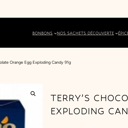
BONBONS
NOS SACHETS DÉCOUVERTE
ÉPIC
colate Orange Egg Exploding Candy 91g
TERRY’S CHOC
EXPLODING CAN