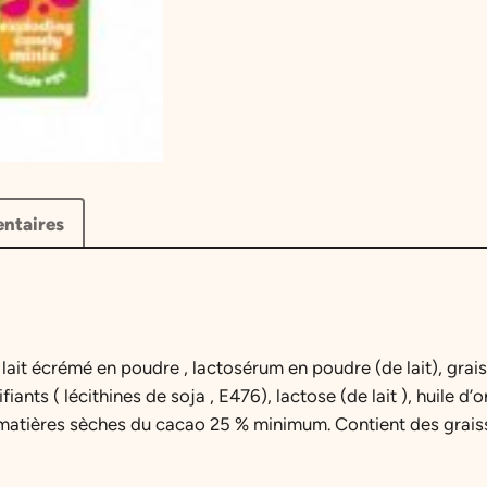
i
e
e
r
a
l
r
y
l
e
'
s
é
s
C
t
t
h
ntaires
o
a
c
o
i
:
l
a
t
3
,
lait
écrémé en poudre , lactosérum en poudre (de lait), grais
t
fiants ( lécithines
de soja
, E476), lactose (de
lait
), huile d
,
e
atières sèches du cacao 25 ​​% minimum. Contient des grais
O
:
9
r