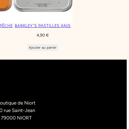
 PÊCHE
BARKLEY’S PASTILLES ANIS
4,90
€
Ajouter au panier
outique de Niort
0 rue Saint-Jean
79000 NIORT