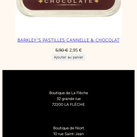
BARKLEY’S PASTILLES CANNELLE & CHOCOLAT
Le
Le
5,90
€
2,95
€
prix
prix
Ajouter au panier
initial
actuel
était :
est :
5,90 €.
2,95 €.
Boutique de La Flèche
32 grande rue
72200 LA FLÈCHE
Boutique de Niort
10 rue Saint-Jean