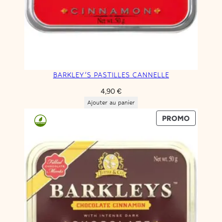
BARKLEY’S PASTILLES CANNELLE
4,90
€
Ajouter au panier
PRODUIT
PROMO
EN
PROMOT