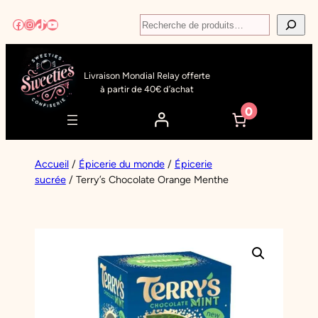
Aller
Recherche
Facebook
Instagram
TikTok
YouTube
au
contenu
Livraison Mondial Relay offerte
à partir de 40€ d’achat
0
Accueil
/
Épicerie du monde
/
Épicerie
sucrée
/ Terry’s Chocolate Orange Menthe