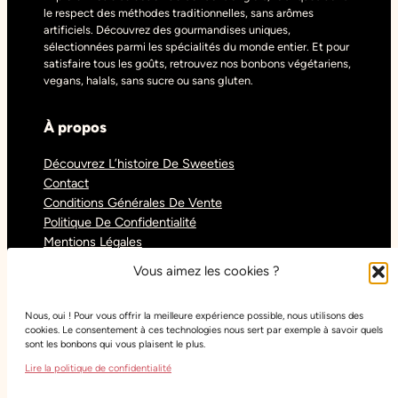
le respect des méthodes traditionnelles, sans arômes
artificiels. Découvrez des gourmandises uniques,
sélectionnées parmi les spécialités du monde entier. Et pour
satisfaire tous les goûts, retrouvez nos bonbons végétariens,
vegans, halals, sans sucre ou sans gluten.
À propos
Découvrez L’histoire De Sweeties
Contact
Conditions Générales De Vente
Politique De Confidentialité
Mentions Légales
Blog
Vous aimez les cookies ?
Nous, oui ! Pour vous offrir la meilleure expérience possible, nous utilisons des
Réseaux sociaux
cookies. Le consentement à ces technologies nous sert par exemple à savoir quels
sont les bonbons qui vous plaisent le plus.
Tiktok
Lire la politique de confidentialité
Instagram
Facebook