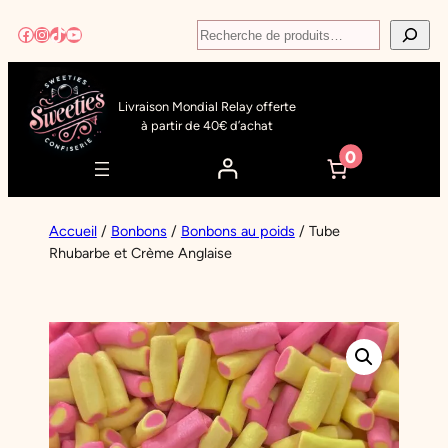
Aller
Recherche
Facebook
Instagram
TikTok
YouTube
au
contenu
Livraison Mondial Relay offerte
à partir de 40€ d’achat
0
Accueil
/
Bonbons
/
Bonbons au poids
/ Tube
Rhubarbe et Crème Anglaise