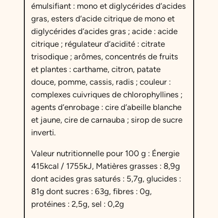
émulsifiant : mono et diglycérides d’acides
gras, esters d’acide citrique de mono et
diglycérides d’acides gras ; acide : acide
citrique ; régulateur d’acidité : citrate
trisodique ; arômes, concentrés de fruits
et plantes : carthame, citron, patate
douce, pomme, cassis, radis ; couleur :
complexes cuivriques de chlorophyllines ;
agents d’enrobage : cire d’abeille blanche
et jaune, cire de carnauba ; sirop de sucre
inverti.
Valeur nutritionnelle pour 100 g : Énergie
415kcal / 1755kJ, Matières grasses : 8,9g
dont acides gras saturés : 5,7g, glucides :
81g dont sucres : 63g, fibres : 0g,
protéines : 2,5g, sel : 0,2g