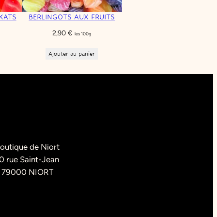
KATS
BERLINGOTS AUX FRUITS
2,90
€
les 100g
Ajouter au panier
outique de Niort
0 rue Saint-Jean
79000 NIORT