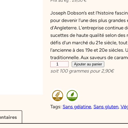
Prix au kg :
29,00
€
Joseph Dobson’s est l’histoire fascin
pour devenir l’une des plus grandes e
d’Angleterre. L’entreprise continue 
sucettes de haute qualité selon des r
défis d’un marché du 21e siècle, tout
l’ancienne à des 19e et 20e siècles.
traditionnelle. Aux saveurs de caram
q
Ajouter au panier
soit
100
grammes pour
2,90
€
u
a
n
t
i
Tags:
Sans gélatine
, 
Sans gluten
, 
Vég
t
é
ntaires
d