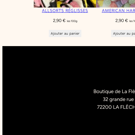
ALLSORTS RÉGLISSES
AMERICAN HA
2,90
€
2,90
€
les 100g
les 
Ajouter au panier
Ajouter au p
Boutique de La Fl
32 grande rue
72200 LA FLÈC