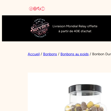
Aller
Facebook
Instagram
TikTok
YouTube
au
contenu
Livraison Mondial Relay offerte
à partir de 40€ d’achat
Accueil
/
Bonbons
/
Bonbons au poids
/ Bonbon Dur