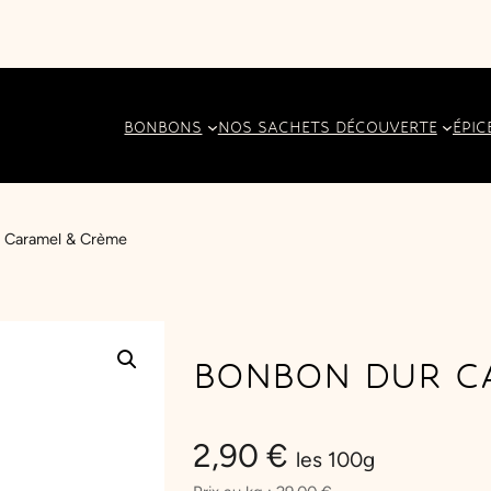
BONBONS
NOS SACHETS DÉCOUVERTE
ÉPIC
 Caramel & Crème
BONBON DUR C
2,90
€
les 100g