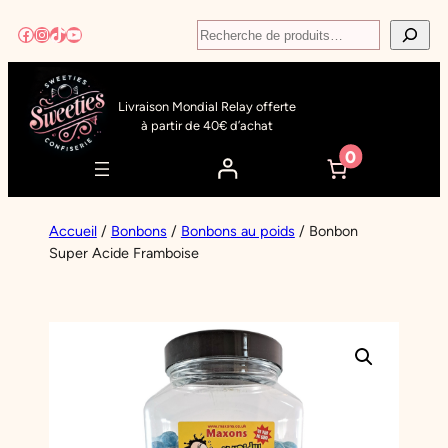
Aller
Recherche
Facebook
Instagram
TikTok
YouTube
au
contenu
Livraison Mondial Relay offerte
à partir de 40€ d’achat
0
Accueil
/
Bonbons
/
Bonbons au poids
/ Bonbon
Super Acide Framboise