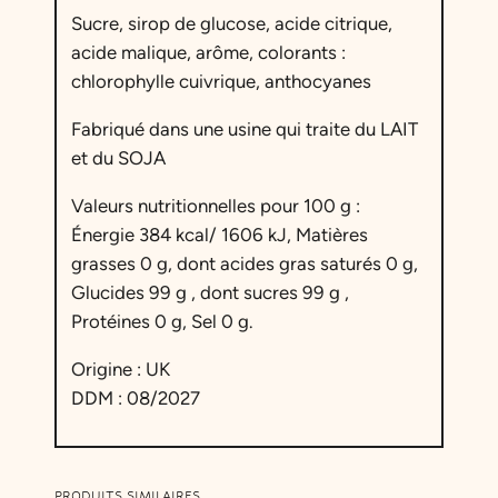
n
Sucre, sirop de glucose, acide citrique,
b
acide malique, arôme, colorants :
o
chlorophylle cuivrique, anthocyanes
n
S
Fabriqué dans une usine qui traite du LAIT
u
et du SOJA
p
e
Valeurs nutritionnelles pour 100 g :
r
Énergie 384 kcal/ 1606 kJ, Matières
A
grasses 0 g, dont acides gras saturés 0 g,
c
Glucides 99 g , dont sucres 99 g ,
i
Protéines 0 g, Sel 0 g.
d
Origine : UK
e
DDM : 08/2027
P
o
m
m
PRODUITS SIMILAIRES