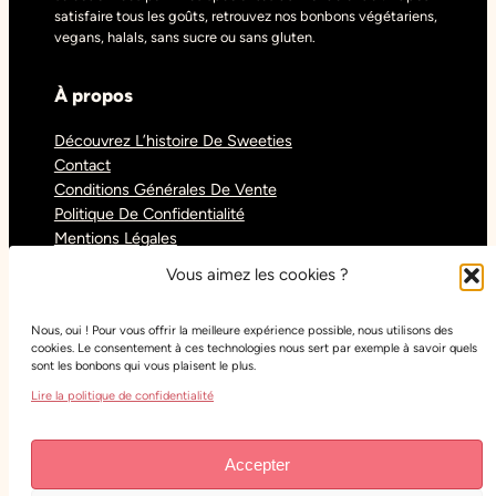
satisfaire tous les goûts, retrouvez nos bonbons végétariens,
vegans, halals, sans sucre ou sans gluten.
À propos
Découvrez L’histoire De Sweeties
Contact
Conditions Générales De Vente
Politique De Confidentialité
Mentions Légales
Blog
Vous aimez les cookies ?
Nous, oui ! Pour vous offrir la meilleure expérience possible, nous utilisons des
Réseaux sociaux
cookies. Le consentement à ces technologies nous sert par exemple à savoir quels
sont les bonbons qui vous plaisent le plus.
Tiktok
Lire la politique de confidentialité
Instagram
Facebook
Youtube
Accepter