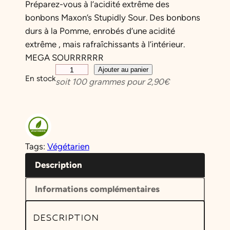
Préparez-vous à l’acidité extrême des
bonbons Maxon’s Stupidly Sour. Des bonbons
durs à la Pomme, enrobés d’une acidité
extrême , mais rafraîchissants à l’intérieur.
MEGA SOURRRRRR
q
Ajouter au panier
En stock
soit
100
grammes pour
2,90
€
u
a
n
t
i
Tags:
Végétarien
t
é
Description
d
Informations complémentaires
e
B
DESCRIPTION
o