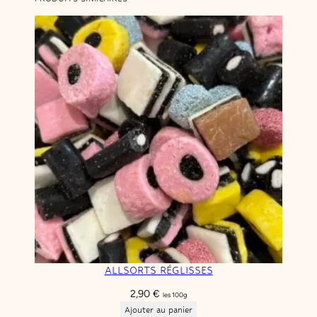
e
ALLSORTS RÉGLISSES
2,90
€
les 100g
Ajouter au panier