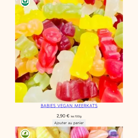
BABIES VEGAN MEERKATS
2,90
€
les 100g
Ajouter au panier