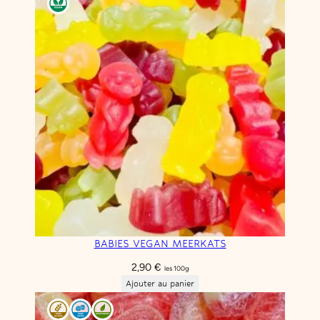
BABIES VEGAN MEERKATS
2,90
€
les 100g
Ajouter au panier