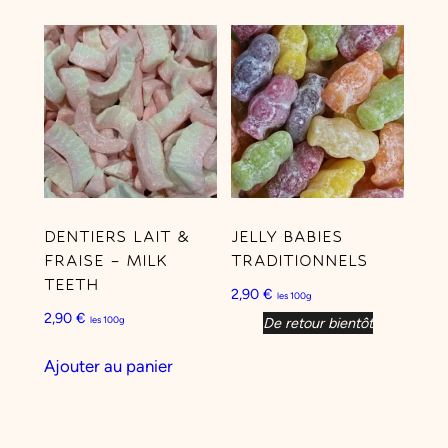
DENTIERS LAIT &
JELLY BABIES
FRAISE – MILK
TRADITIONNELS
TEETH
2,90
€
les 100g
2,90
€
les 100g
De retour bientôt
Ajouter au panier