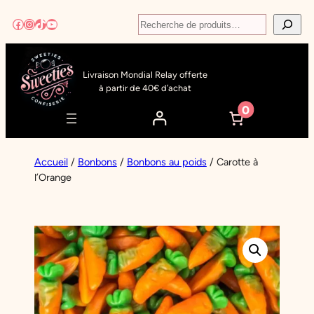
Aller
Recherche
Facebook
Instagram
TikTok
YouTube
au
contenu
Livraison Mondial Relay offerte
à partir de 40€ d’achat
0
Accueil
/
Bonbons
/
Bonbons au poids
/ Carotte à
l’Orange