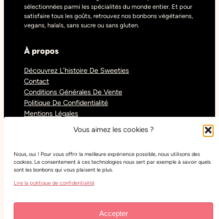
sélectionnées parmi les spécialités du monde entier. Et pour
satisfaire tous les goûts, retrouvez nos bonbons végétariens,
vegans, halals, sans sucre ou sans gluten.
À propos
Découvrez L’histoire De Sweeties
Contact
Conditions Générales De Vente
Politique De Confidentialité
Mentions Légales
Blog
Vous aimez les cookies ?
Nous, oui ! Pour vous offrir la meilleure expérience possible, nous utilisons des
Réseaux sociaux
cookies. Le consentement à ces technologies nous sert par exemple à savoir quels
sont les bonbons qui vous plaisent le plus.
Tiktok
Lire la politique de confidentialité
Instagram
Facebook
Youtube
Accepter