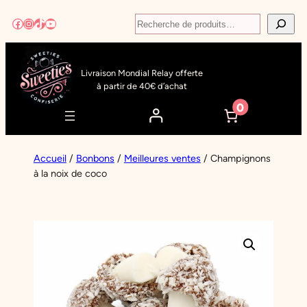
Aller
Recherche
Facebook
Instagram
TikTok
YouTube
au
contenu
Livraison Mondial Relay offerte
à partir de 40€ d’achat
0
Accueil
/
Bonbons
/
Meilleures ventes
/ Champignons
à la noix de coco