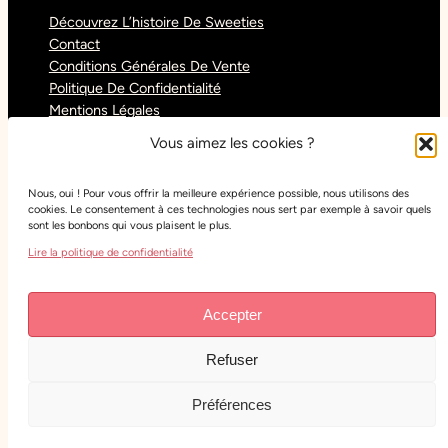
Découvrez L’histoire De Sweeties
Contact
Conditions Générales De Vente
Politique De Confidentialité
Mentions Légales
Blog
Vous aimez les cookies ?
Nous, oui ! Pour vous offrir la meilleure expérience possible, nous utilisons des
Réseaux sociaux
cookies. Le consentement à ces technologies nous sert par exemple à savoir quels
sont les bonbons qui vous plaisent le plus.
Tiktok
Lire la politique de confidentialité
Instagram
Facebook
Youtube
Accepter
Refuser
Copyright
Sweeties Confiserie
– Tous droits réservés
– Réalisation :
Lude Web Studio
Préférences