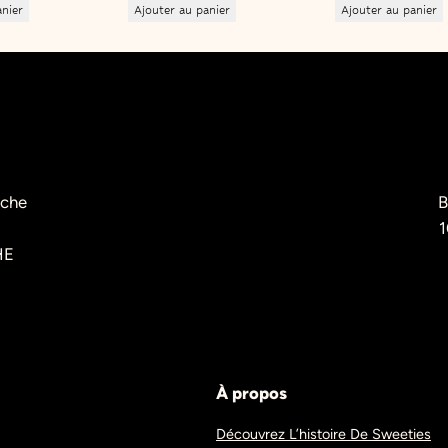
anier
Ajouter au panier
Ajouter au panier
èche
B
1
HE
À propos
Découvrez L’histoire De Sweeties