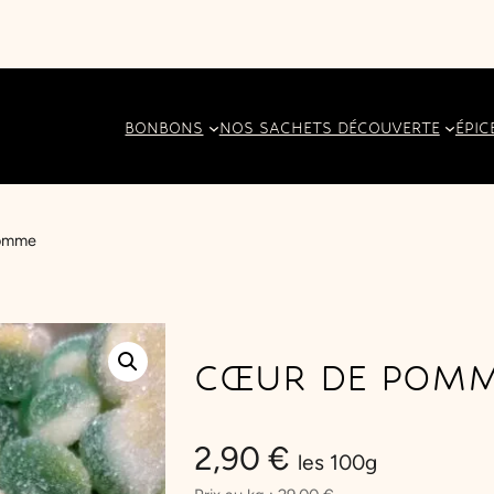
BONBONS
NOS SACHETS DÉCOUVERTE
ÉPIC
Pomme
CŒUR DE POM
2,90
€
les 100g