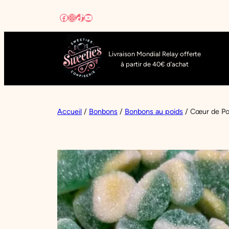
Aller
Facebook
Instagram
TikTok
YouTube
au
contenu
Livraison Mondial Relay offerte
à partir de 40€ d’achat
Accueil
/
Bonbons
/
Bonbons au poids
/ Cœur de 