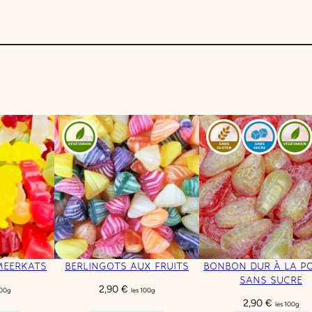
MEERKATS
BERLINGOTS AUX FRUITS
BONBON DUR À LA PO
SANS SUCRE
2,90
€
100g
les 100g
2,90
€
les 100g