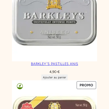
BARKLEY’S PASTILLES ANIS
4,90
€
Ajouter au panier
PRODUIT
PROMO
EN
PROMOT