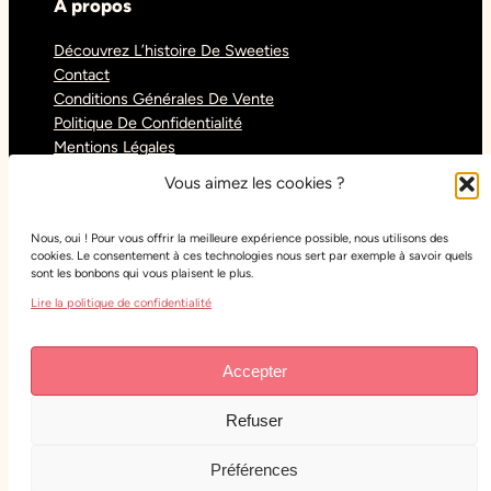
À propos
Découvrez L’histoire De Sweeties
Contact
Conditions Générales De Vente
Politique De Confidentialité
Mentions Légales
Blog
Vous aimez les cookies ?
Nous, oui ! Pour vous offrir la meilleure expérience possible, nous utilisons des
Réseaux sociaux
cookies. Le consentement à ces technologies nous sert par exemple à savoir quels
sont les bonbons qui vous plaisent le plus.
Tiktok
Lire la politique de confidentialité
Instagram
Facebook
Youtube
Accepter
Refuser
Copyright
Sweeties Confiserie
– Tous droits réservés
– Réalisation :
Lude Web Studio
Préférences