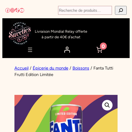
Aller
Recherche
Facebook
Instagram
TikTok
YouTube
au
contenu
Livraison Mondial Relay offerte
à partir de 40€ d’achat
0
Accueil
/
Épicerie du monde
/
Boissons
/ Fanta Tutti
Frutti Edition Limitée