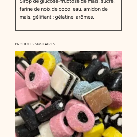
Sirop de glucose-fructose de maïs, sucre,
m
farine de noix de coco, eau, amidon de
a
maïs, gélifiant : gélatine, arômes.
u
v
e
P
PRODUITS SIMILAIRES
a
s
t
è
q
u
e