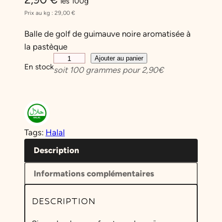
les 100g
Prix au kg :
29,00
€
Balle de golf de guimauve noire aromatisée à
la pastèque
q
Ajouter au panier
En stock
soit
100
grammes pour
2,90
€
u
a
n
t
i
Tags:
Halal
t
é
Description
d
Informations complémentaires
e
G
DESCRIPTION
u
i