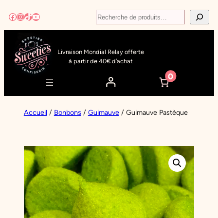
Aller
Recherche
Facebook
Instagram
TikTok
YouTube
au
contenu
Livraison Mondial Relay offerte
à partir de 40€ d’achat
0
Accueil
/
Bonbons
/
Guimauve
/ Guimauve Pastèque