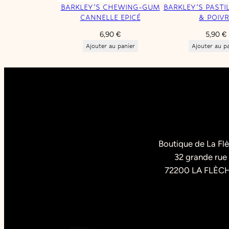
BARKLEY’S CHEWING-GUM
BARKLEY’S PASTI
CANNELLE EPICÉ
& POIVR
6,90
€
5,90
€
Ajouter au panier
Ajouter au p
Boutique de La Fl
32 grande rue
72200 LA FLÈC