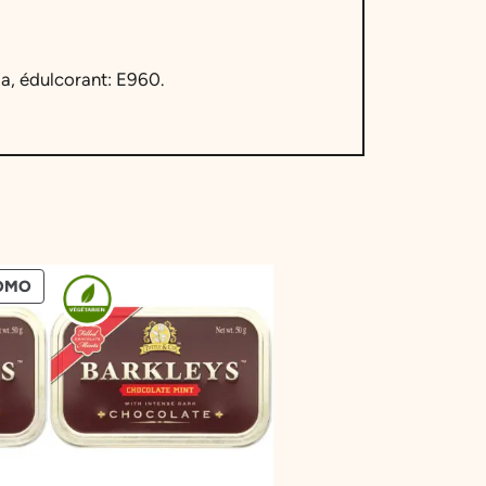
0a, édulcorant: E960.
PRODUIT
OMO
EN
PROMOTION