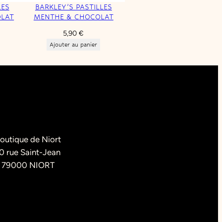
LES
BARKLEY’S PASTILLES
OLAT
MENTHE & CHOCOLAT
5,90
€
ix
Ajouter au panier
tuel
t :
95 €.
outique de Niort
0 rue Saint-Jean
79000 NIORT