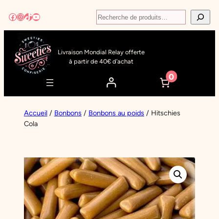
Aller
Recherche
Facebook
Instagram
TikTok
YouTube
au
contenu
Livraison Mondial Relay offerte
à partir de 40€ d’achat
0
Accueil
/
Bonbons
/
Bonbons au poids
/ Hitschies
Cola