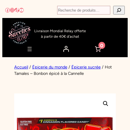
Aller
Recherche
Facebook
Instagram
TikTok
YouTube
au
contenu
Livraison Mondial Relay offerte
à partir de 40€ d’achat
0
Accueil
/
Épicerie du monde
/
Épicerie sucrée
/ Hot
Tamales – Bonbon épicé à la Cannelle