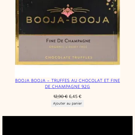
BOOJA BOOJA – TRUFFES AU CHOCOLAT ET FINE
DE CHAMPAGNE 92G
Le
Le
12,90
€
6,45
€
prix
prix
Ajouter au panier
initial
actuel
était :
est :
12,90 €.
6,45 €.