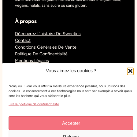
vegans, halals, sans sucre ou sans gluten.
À propos
Découvrez L’histoire De Sweeties
Contact
Conditions Générales De Vente
Politique De Confidentialité
Mentions Légales
Blog
Vous aimez les cookies ?
Nous, oui ! Pour vous offrir la meilleure expérience possible, nous utilisons des
Réseaux sociaux
cookies. Le consentement à ces technologies nous sert par exemple à savoir quels
sont les bonbons qui vous plaisent le plus.
Tiktok
Lire la politique de confidentialité
Instagram
Facebook
Youtube
Accepter
Refuser