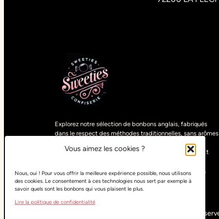
Explorez notre sélection de bonbons anglais, fabriqués
dans le respect des méthodes traditionnelles, sans arômes
artificiels. Découvrez des gourmandises uniques,
Vous aimez les cookies ?
sélectionnées parmi les spécialités du monde entier. Et
pour satisfaire tous les goûts, retrouvez nos bonbons
végétariens, vegans, halals, sans sucre ou sans gluten.
Nous, oui ! Pour vous offrir la meilleure expérience possible, nous utilisons
des cookies. Le consentement à ces technologies nous sert par exemple à
savoir quels sont les bonbons qui vous plaisent le plus.
Lire la politique de confidentialité
Copyright
Sweeties Confiserie
– Tous droits réservé