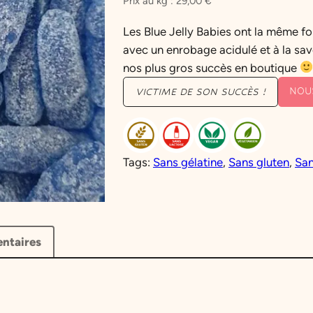
Prix au kg :
29,00
€
Les Blue Jelly Babies ont la même f
avec un enrobage acidulé et à la sav
nos plus gros succès en boutique
NOU
VICTIME DE SON SUCCÈS !
Tags:
Sans gélatine
, 
Sans gluten
, 
San
ntaires