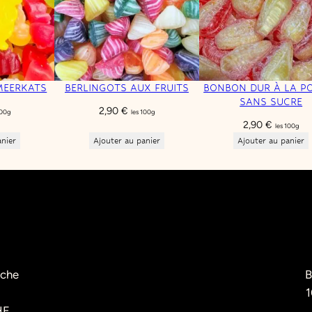
MEERKATS
BERLINGOTS AUX FRUITS
BONBON DUR À LA PO
SANS SUCRE
2,90
€
100g
les 100g
2,90
€
les 100g
anier
Ajouter au panier
Ajouter au panier
èche
B
1
HE