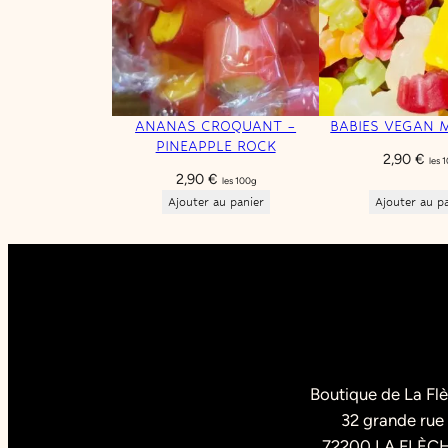
ANANAS CROQUANT –
BABIES VEGAN 
PINEAPPLE ROCK
2,90
€
les 
2,90
€
les 100g
Ajouter au panier
Ajouter au p
Boutique de La Fl
32 grande rue
72200 LA FLÈC