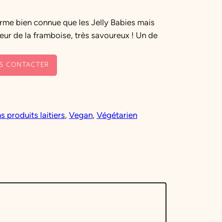
orme bien connue que les Jelly Babies mais
eur de la framboise, très savoureux ! Un de
S CONTACTER
s produits laitiers
, 
Vegan
, 
Végétarien