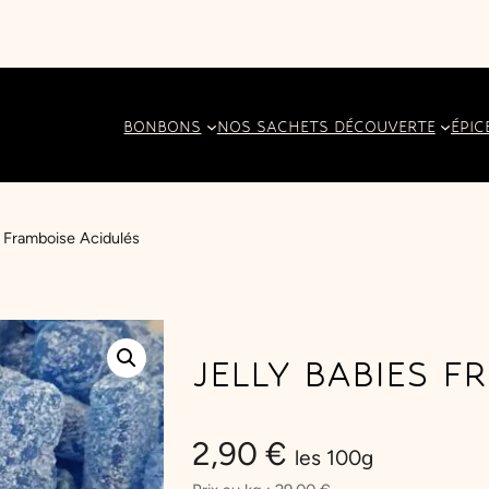
BONBONS
NOS SACHETS DÉCOUVERTE
ÉPIC
s Framboise Acidulés
JELLY BABIES F
2,90
€
les 100g