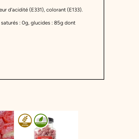
ur d’acidité (E331), colorant (E133).
 saturés : 0g, glucides : 85g dont