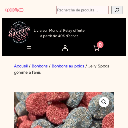
Aller
Recherche
Facebook
Instagram
TikTok
YouTube
au
contenu
Livraison Mondial Relay offerte
à partir de 40€ d’achat
0
Accueil
/
Bonbons
/
Bonbons au poids
/ Jelly Spogs
gomme à l’anis