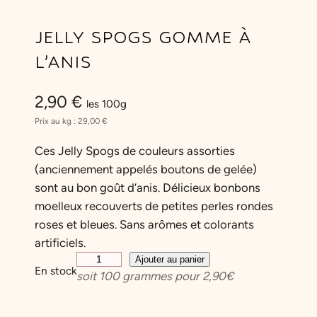
JELLY SPOGS GOMME À
L’ANIS
2,90
€
les 100g
Prix au kg :
29,00
€
Ces Jelly Spogs de couleurs assorties
(anciennement appelés boutons de gelée)
sont au bon goût d’anis. Délicieux bonbons
moelleux recouverts de petites perles rondes
roses et bleues. Sans arômes et colorants
artificiels.
q
Ajouter au panier
En stock
soit
100
grammes pour
2,90
€
u
a
n