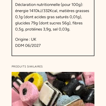
o
Déclaration nutritionnelle (pour 100g):
m
énergie 1410kJ/332Kcal, matières grasses
m
0,1g (dont acides gras saturés 0,01g),
e
glucides 79g (dont sucres 56g), fibres
à
0,5g, protéines 3,9g, sel 0,03g.
l
Origine : UK
'
DDM 06/2027
a
n
i
s
PRODUITS SIMILAIRES