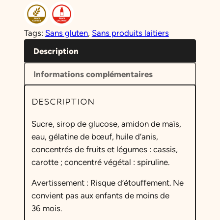
t
i
Tags:
Sans gluten
, 
Sans produits laitiers
t
é
Description
d
Informations complémentaires
e
J
DESCRIPTION
e
l
Sucre, sirop de glucose, amidon de maïs,
l
eau, gélatine de bœuf, huile d’anis,
y
concentrés de fruits et légumes : cassis,
S
carotte ; concentré végétal : spiruline.
p
o
Avertissement : Risque d’étouffement. Ne
g
convient pas aux enfants de moins de
s
36 mois.
g