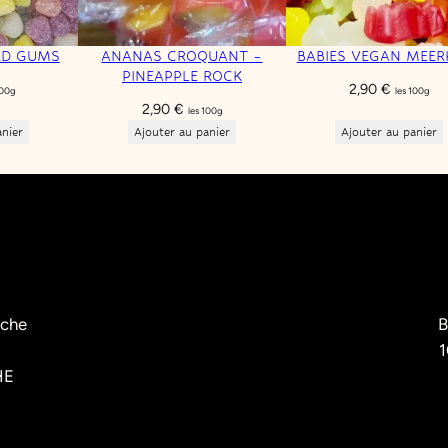
RD GUMS
ANANAS CROQUANT –
BABIES VEGAN MEER
PINEAPPLE ROCK
2,90
€
100g
les 100g
2,90
€
les 100g
anier
Ajouter au panier
Ajouter au panier
èche
B
1
HE