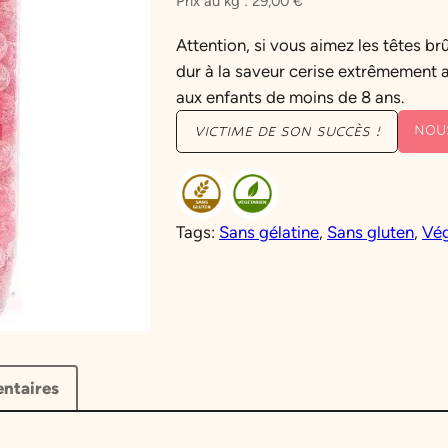
Prix au kg :
29,00
€
Attention, si vous aimez les têtes b
dur à la saveur cerise extrêmement a
aux enfants de moins de 8 ans.
NOU
VICTIME DE SON SUCCÈS !
Tags:
Sans gélatine
, 
Sans gluten
, 
Vég
ntaires