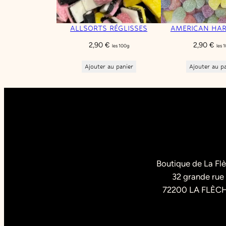
ALLSORTS RÉGLISSES
AMERICAN HA
2,90
€
2,90
€
les 100g
les 
Ajouter au panier
Ajouter au p
Boutique de La Fl
32 grande rue
72200 LA FLÈC