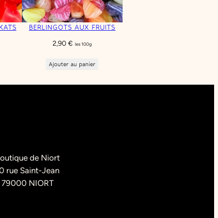
KATS
BERLINGOTS AUX FRUITS
2,90
€
les 100g
Ajouter au panier
outique de Niort
0 rue Saint-Jean
79000 NIORT