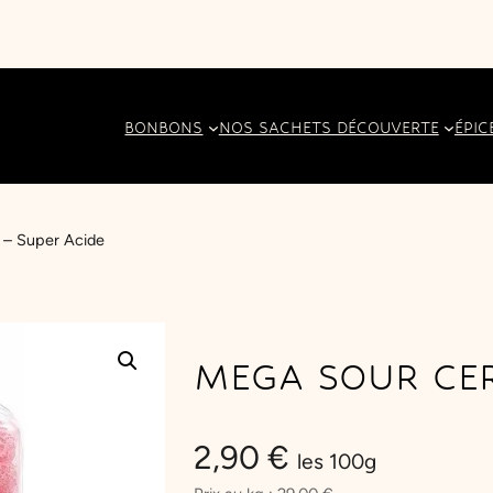
BONBONS
NOS SACHETS DÉCOUVERTE
ÉPIC
 – Super Acide
MEGA SOUR CER
2,90
€
les 100g