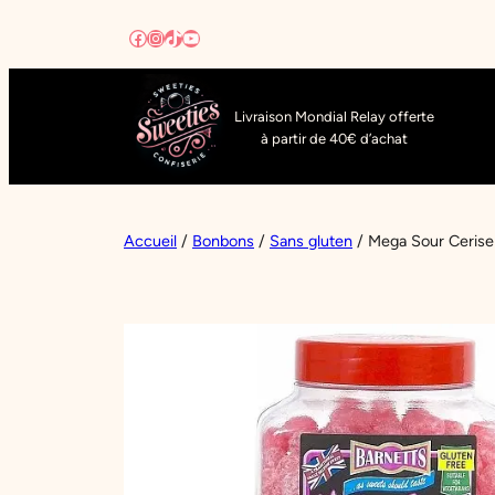
Aller
Facebook
Instagram
TikTok
YouTube
au
contenu
Livraison Mondial Relay offerte
à partir de 40€ d’achat
Accueil
/
Bonbons
/
Sans gluten
/ Mega Sour Cerise