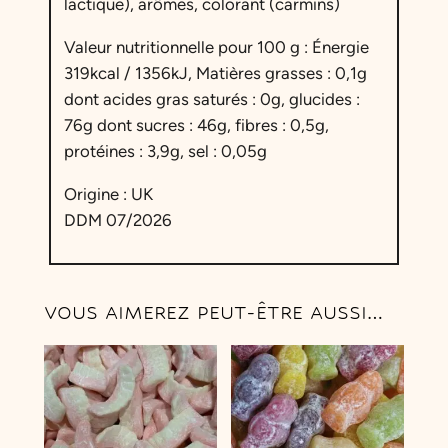
lactique), arômes, colorant (carmins)
u
Valeur nutritionnelle pour 100 g : Énergie
t
319kcal / 1356kJ, Matières grasses : 0,1g
e
dont acides gras saturés : 0g, glucides :
i
76g dont sucres : 46g, fibres : 0,5g,
l
protéines : 3,9g, sel : 0,05g
l
e
Origine : UK
M
DDM 07/2026
i
l
k
s
VOUS AIMEREZ PEUT-ÊTRE AUSSI…
h
a
k
e
F