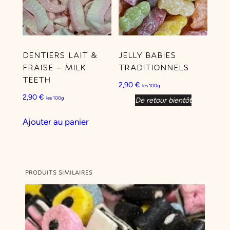
r
a
i
s
DENTIERS LAIT &
JELLY BABIES
e
FRAISE – MILK
TRADITIONNELS
TEETH
2,90
€
les 100g
2,90
€
les 100g
De retour bientôt
Ajouter au panier
PRODUITS SIMILAIRES