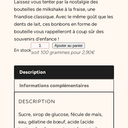
Laissez vous tenter par la nostalgie des
bouteilles de milkshake à la fraise, une
friandise classique. Avec le même goût que les
dents de lait, ces bonbons en forme de
bouteille vous rappelleront à coup sûr des
souvenirs d’enfance !
q
Ajouter au panier
En stock
soit
100
grammes pour
2,90
€
u
a
n
Description
t
i
Informations complémentaires
t
é
DESCRIPTION
d
e
Sucre, sirop de glucose, fécule de maïs,
B
eau, gélatine de bœuf, acide (acide
o