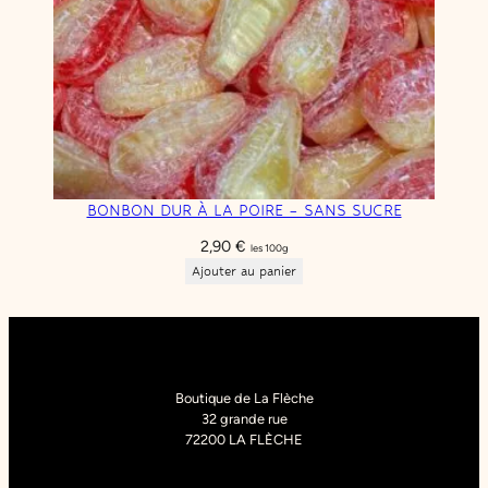
BONBON DUR À LA POIRE – SANS SUCRE
2,90
€
les 100g
Ajouter au panier
Boutique de La Flèche
32 grande rue
72200 LA FLÈCHE